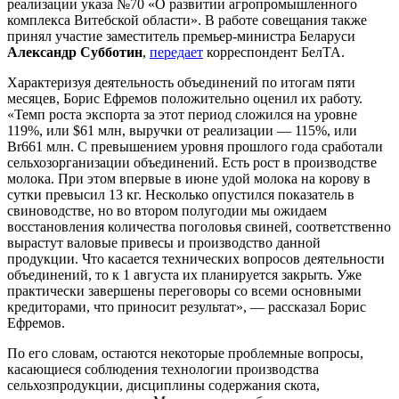
реализации указа №70 «О развитии агропромышленного
комплекса Витебской области». В работе совещания также
принял участие заместитель премьер-министра Беларуси
Александр Субботин
,
передает
корреспондент БелТА.
Характеризуя деятельность объединений по итогам пяти
месяцев, Борис Ефремов положительно оценил их работу.
«Темп роста экспорта за этот период сложился на уровне
119%, или $61 млн, выручки от реализации — 115%, или
Br661 млн. С превышением уровня прошлого года сработали
сельхозорганизации объединений. Есть рост в производстве
молока. При этом впервые в июне удой молока на корову в
сутки превысил 13 кг. Несколько опустился показатель в
свиноводстве, но во втором полугодии мы ожидаем
восстановления количества поголовья свиней, соответственно
вырастут валовые привесы и производство данной
продукции. Что касается технических вопросов деятельности
объединений, то к 1 августа их планируется закрыть. Уже
практически завершены переговоры со всеми основными
кредиторами, что приносит результат», — рассказал Борис
Ефремов.
По его словам, остаются некоторые проблемные вопросы,
касающиеся соблюдения технологии производства
сельхозпродукции, дисциплины содержания скота,