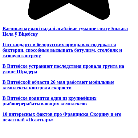
Ваенныя музыкі надалі асаблівае гучанне святу Божага
Цела ў Віцебску
Госстандарт: в белорусских приправах содержатся
бактерии, способные вызывать ботулизм, столбняк и
газовую гангрену
В Витебске устраняют последствия провала грунта на
улице Шрадера
В Витебской области 26 мая работают мобильные
комплексы контроля скорости
В Витебске появится один из
крупнейших
рыбоперерабатывающих комплексов
10 интересных фактов про Франциска Скорину и его
печатный «Псалтырь»