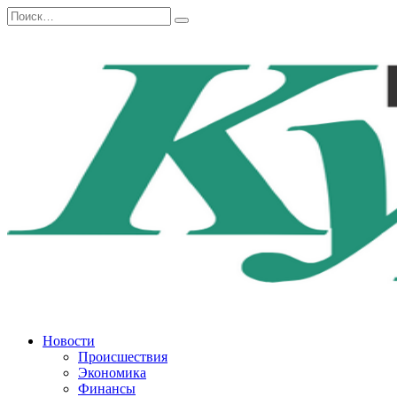
Перейти
Search
к
for:
содержанию
Новости
Происшествия
Экономика
Финансы