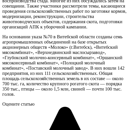
воспроизводства стада. Многие из них обсуждались затем на
совещании. Также участники рассмотрели темы, касающиеся
проведения сельскохозяйственных работ по заготовке кормов,
модернизации, реконструкции, строительства
животноводческих объектов, содержания скота, подготовки
организаций АПК к уборочной кампании.
На основании указа №70 в Витебской области созданы семь
агропромышленных объединений на базе открытых
акционерных обществ «Молоко» (г.Витебск), «Витебский
мясокомбинат», «Верхнедвинский маслосырзавод»,
«Глубокский молочно-консервный комбинат», «Оршанский
мясоконсервный комбинат», «Полоцкий молочный
комбинат», «Поставский молочный завод». В них вошли 142
предприятия, из них 111 сельскохозяйственных. Общая
площадь сельскохозяйственных земель в их составе — около
700 тыс. га, количество крупного рогатого скота — порядка
350 тыс., птицы — около 1,5 млн, свиней — почти 100 тыс.
голов.
Оцените статью