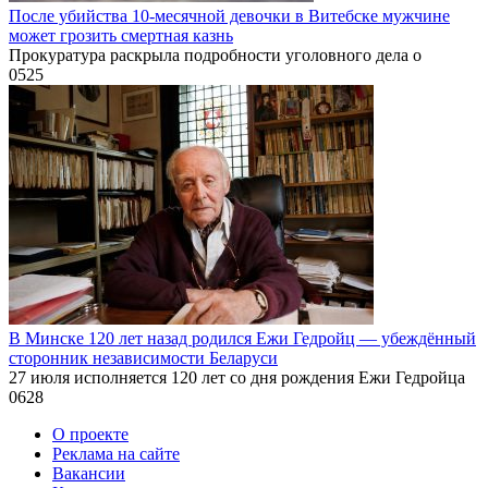
После убийства 10-месячной девочки в Витебске мужчине
может грозить смертная казнь
Прокуратура раскрыла подробности уголовного дела о
0
525
В Минске 120 лет назад родился Ежи Гедройц — убеждённый
сторонник независимости Беларуси
27 июля исполняется 120 лет со дня рождения Ежи Гедройца
0
628
О проекте
Реклама на сайте
Вакансии