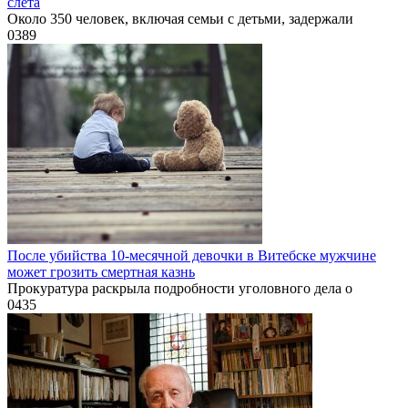
слёта
Около 350 человек, включая семьи с детьми, задержали
0
389
После убийства 10-месячной девочки в Витебске мужчине
может грозить смертная казнь
Прокуратура раскрыла подробности уголовного дела о
0
435