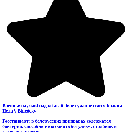
Ваенныя музыкі надалі асаблівае гучанне святу Божага
Цела ў Віцебску
Госстандарт: в белорусских приправах содержатся
бактерии, способные вызывать ботулизм, столбняк и
газовую гангрену