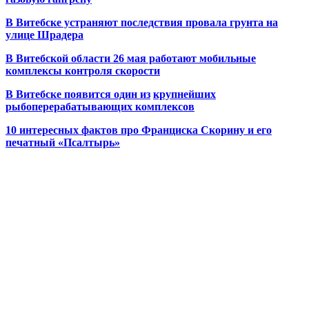
В Витебске устраняют последствия провала грунта на
улице Шрадера
В Витебской области 26 мая работают мобильные
комплексы контроля скорости
В Витебске появится один из
крупнейших
рыбоперерабатывающих комплексов
10 интересных фактов про Франциска Скорину и его
печатный «Псалтырь»