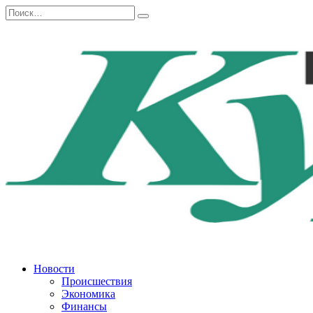
Перейти
Search
к
for:
содержанию
Новости
Происшествия
Экономика
Финансы