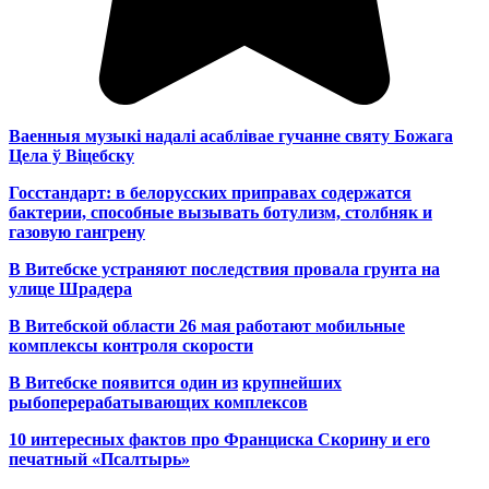
Ваенныя музыкі надалі асаблівае гучанне святу Божага
Цела ў Віцебску
Госстандарт: в белорусских приправах содержатся
бактерии, способные вызывать ботулизм, столбняк и
газовую гангрену
В Витебске устраняют последствия провала грунта на
улице Шрадера
В Витебской области 26 мая работают мобильные
комплексы контроля скорости
В Витебске появится один из
крупнейших
рыбоперерабатывающих комплексов
10 интересных фактов про Франциска Скорину и его
печатный «Псалтырь»