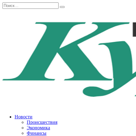
Перейти
Search
к
for:
содержанию
Новости
Происшествия
Экономика
Финансы