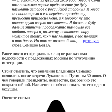
—
Я вспоминаю 13 февраля 2019 года, когда в Сочи
нам положили первое предложение (не буду
называть авторов с российской стороны). И когда
мы посмотрели и его передали президенту,
президент пригласил меня, и я говорю: ну это
полное «руки вверх» называется. Я даже не буду
дальше эпитеты продолжать: там было все
отдать наверх и, по-моему, оставалось пару
моментов таких, как у нас милиция, у вас полиция
и так далее. Но так не может быть,
—
цитирует
слова Семашко БелТА.
Ранее никто из официальных лиц не рассказывал
подробности о предложениях Москвы по углублению
интеграции.
Стоит отметить, что заявления Владимира Семашко
появились после встречи Лукашенко с Путиным 30 июня. О
чем говорили президенты, неизвестно, как обычно это
покрыто тайной. Население не обязано знать что его ждет в
будущем.
Оцените статью