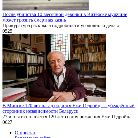
После убийства 10-месячной девочки в Витебске мужчине
может грозить смертная казнь
Прокуратура раскрыла подробности уголовного дела о
0
525
В Минске 120 лет назад родился Ежи Гедройц — убеждённый
сторонник независимости Беларуси
27 июля исполняется 120 лет со дня рождения Ежи Гедройца
0
627
О проекте