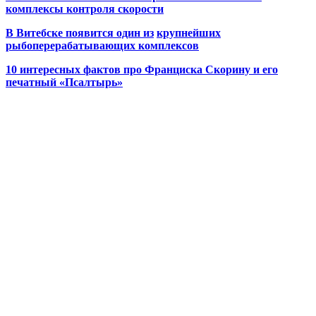
комплексы контроля скорости
В Витебске появится один из
крупнейших
рыбоперерабатывающих комплексов
10 интересных фактов про Франциска Скорину и его
печатный «Псалтырь»