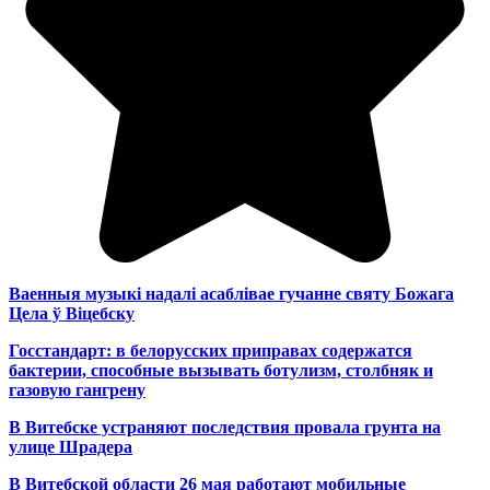
Ваенныя музыкі надалі асаблівае гучанне святу Божага
Цела ў Віцебску
Госстандарт: в белорусских приправах содержатся
бактерии, способные вызывать ботулизм, столбняк и
газовую гангрену
В Витебске устраняют последствия провала грунта на
улице Шрадера
В Витебской области 26 мая работают мобильные