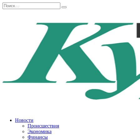
Перейти
Search
к
for:
содержанию
Новости
Происшествия
Экономика
Финансы