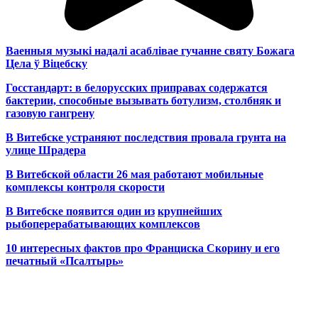
Ваенныя музыкі надалі асаблівае гучанне святу Божага
Цела ў Віцебску
Госстандарт: в белорусских приправах содержатся
бактерии, способные вызывать ботулизм, столбняк и
газовую гангрену
В Витебске устраняют последствия провала грунта на
улице Шрадера
В Витебской области 26 мая работают мобильные
комплексы контроля скорости
В Витебске появится один из
крупнейших
рыбоперерабатывающих комплексов
10 интересных фактов про Франциска Скорину и его
печатный «Псалтырь»