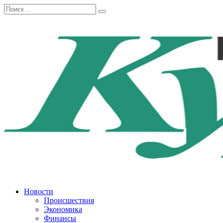
Перейти
Search
к
for:
содержанию
Новости
Происшествия
Экономика
Финансы