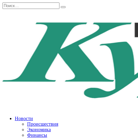
Перейти
Search
к
for:
содержанию
Новости
Происшествия
Экономика
Финансы