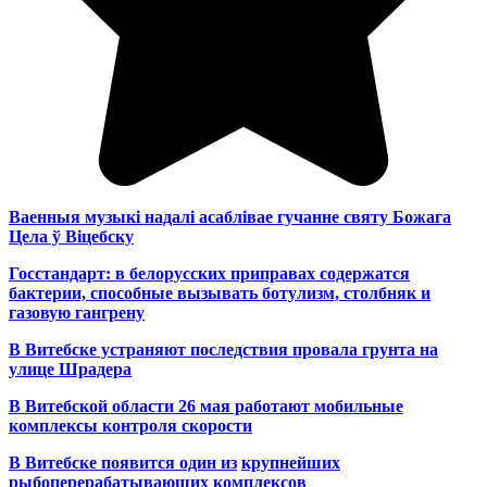
Ваенныя музыкі надалі асаблівае гучанне святу Божага
Цела ў Віцебску
Госстандарт: в белорусских приправах содержатся
бактерии, способные вызывать ботулизм, столбняк и
газовую гангрену
В Витебске устраняют последствия провала грунта на
улице Шрадера
В Витебской области 26 мая работают мобильные
комплексы контроля скорости
В Витебске появится один из
крупнейших
рыбоперерабатывающих комплексов