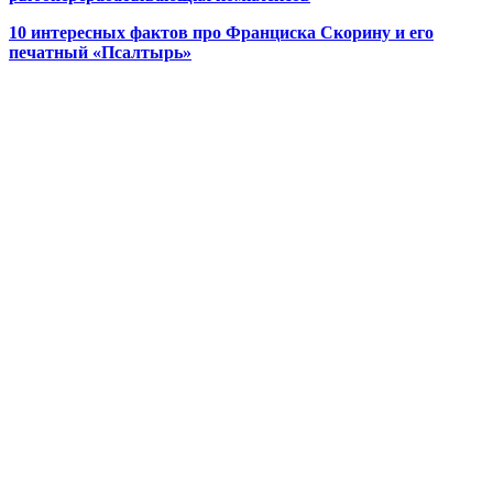
10 интересных фактов про Франциска Скорину и его
печатный «Псалтырь»