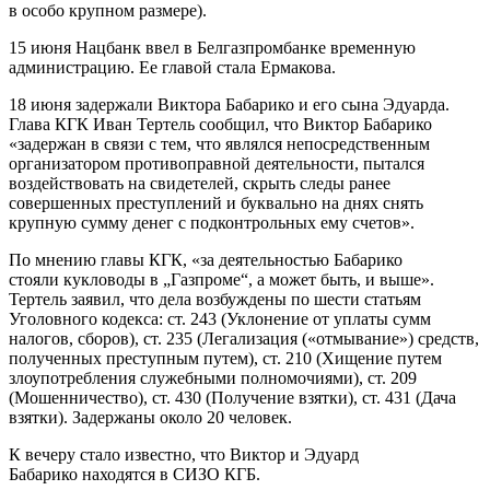
в особо крупном размере).
15 июня Нацбанк ввел в Белгазпромбанке временную
администрацию. Ее главой стала Ермакова.
18 июня задержали Виктора Бабарико и его сына Эдуарда.
Глава КГК Иван Тертель сообщил, что Виктор Бабарико
«задержан в связи с тем, что являлся непосредственным
организатором противоправной деятельности, пытался
воздействовать на свидетелей, скрыть следы ранее
совершенных преступлений и буквально на днях снять
крупную сумму денег с подконтрольных ему счетов».
По мнению главы КГК, «за деятельностью Бабарико
стояли кукловоды в „Газпроме“, а может быть, и выше».
Тертель заявил, что дела возбуждены по шести статьям
Уголовного кодекса: ст. 243 (Уклонение от уплаты сумм
налогов, сборов), ст. 235 (Легализация («отмывание») средств,
полученных преступным путем), ст. 210 (Хищение путем
злоупотребления служебными полномочиями), ст. 209
(Мошенничество), ст. 430 (Получение взятки), ст. 431 (Дача
взятки). Задержаны около 20 человек.
К вечеру стало известно, что Виктор и Эдуард
Бабарико находятся в СИЗО КГБ.