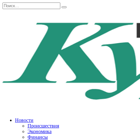
Перейти
Search
к
for:
содержанию
Новости
Происшествия
Экономика
Финансы