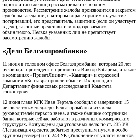
одного и того же лица рассматриваются в одном
производстве. Рассмотрение жалобы производится в закрытом
судебном заседании, в котором вправе принимать участие
потерпевший, его представитель, защитник (если он участвует
в деле), законные представители подозреваемого,
обвиняемого. Неявка указанных лиц не препятствует
рассмотрению жалобы.
«Дело Белгазпромбанка»
11 июня в головном офисе Белгазпромбанка, которым 20 лет
руководил претендент в президенты Виктор Бабарико, а также
в компаниях «ПриватЛизинг», «Кампари» и страховой
компании «Кентавр» прошли обыски. Их проводил
Департамент финансовых расследований Комитета
госконтроля.
12 июня глава КГК Иван Тертель сообщил о задержании 15
человек: топ-менеджеры Белгазпромбанка из числа
руководителей первого звена, а также бывшие сотрудники
банка, которые сейчас работают в различных коммерческих
структурах. Возбуждены два уголовных дела: по ст. 235 УК
(Легализация средств, добытых преступным путем в особо
крупном размере) и ст. 243 УК (Уклонение от уплаты налогов