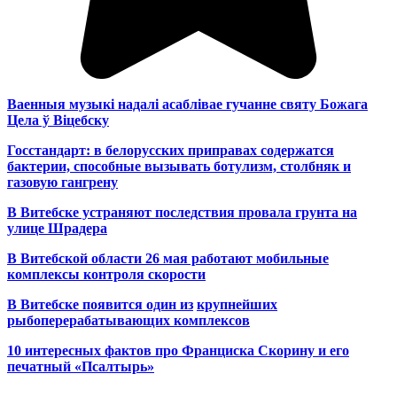
Ваенныя музыкі надалі асаблівае гучанне святу Божага
Цела ў Віцебску
Госстандарт: в белорусских приправах содержатся
бактерии, способные вызывать ботулизм, столбняк и
газовую гангрену
В Витебске устраняют последствия провала грунта на
улице Шрадера
В Витебской области 26 мая работают мобильные
комплексы контроля скорости
В Витебске появится один из
крупнейших
рыбоперерабатывающих комплексов
10 интересных фактов про Франциска Скорину и его
печатный «Псалтырь»