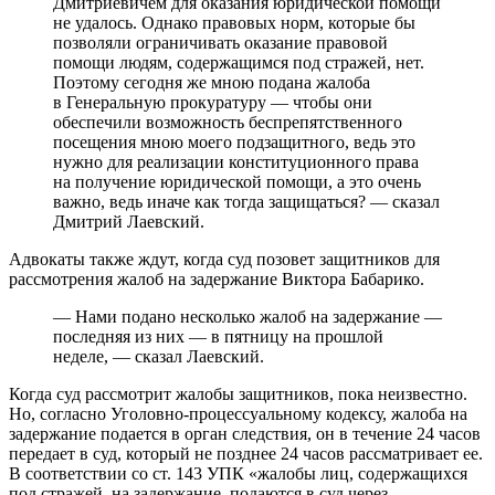
Дмитриевичем для оказания юридической помощи
не удалось. Однако правовых норм, которые бы
позволяли ограничивать оказание правовой
помощи людям, содержащимся под стражей, нет.
Поэтому сегодня же мною подана жалоба
в Генеральную прокуратуру — чтобы они
обеспечили возможность беспрепятственного
посещения мною моего подзащитного, ведь это
нужно для реализации конституционного права
на получение юридической помощи, а это очень
важно, ведь иначе как тогда защищаться? — сказал
Дмитрий Лаевский.
Адвокаты также ждут, когда суд позовет защитников для
рассмотрения жалоб на задержание Виктора Бабарико.
— Нами подано несколько жалоб на задержание —
последняя из них — в пятницу на прошлой
неделе, — сказал Лаевский.
Когда суд рассмотрит жалобы защитников, пока неизвестно.
Но, согласно Уголовно-процессуальному кодексу, жалоба на
задержание подается в орган следствия, он в течение 24 часов
передает в суд, который не позднее 24 часов рассматривает ее.
В соответствии со ст. 143 УПК «жалобы лиц, содержащихся
под стражей, на задержание, подаются в суд через