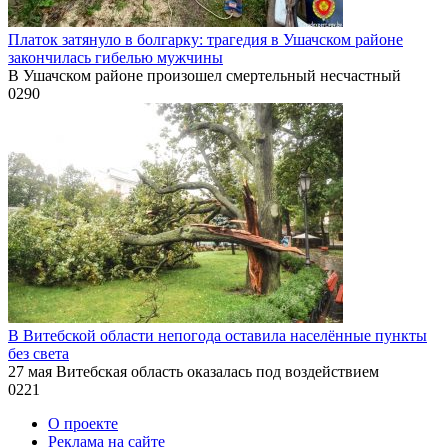
Платок затянуло в болгарку: трагедия в Ушачском районе
закончилась гибелью мужчины
В Ушачском районе произошел смертельный несчастный
0
290
В Витебской области непогода оставила населённые пункты
без света
27 мая Витебская область оказалась под воздействием
0
221
О проекте
Реклама на сайте