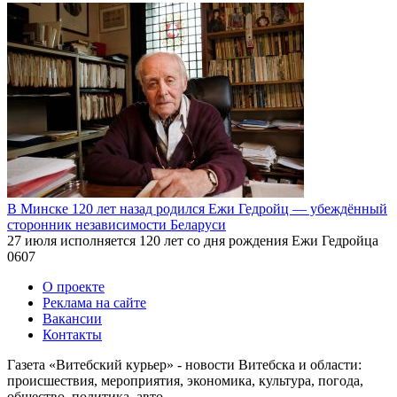
В Минске 120 лет назад родился Ежи Гедройц — убеждённый
сторонник независимости Беларуси
27 июля исполняется 120 лет со дня рождения Ежи Гедройца
0
607
О проекте
Реклама на сайте
Вакансии
Контакты
Газета «Витебский курьер» - новости Витебска и области:
происшествия, мероприятия, экономика, культура, погода,
общество, политика, авто.