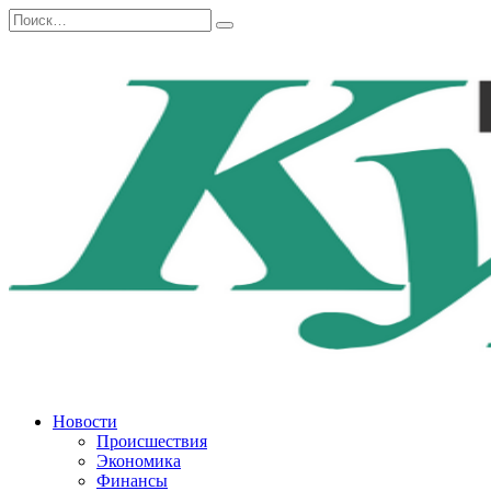
Перейти
Search
к
for:
содержанию
Новости
Происшествия
Экономика
Финансы