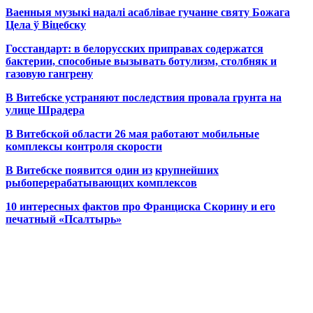
Ваенныя музыкі надалі асаблівае гучанне святу Божага
Цела ў Віцебску
Госстандарт: в белорусских приправах содержатся
бактерии, способные вызывать ботулизм, столбняк и
газовую гангрену
В Витебске устраняют последствия провала грунта на
улице Шрадера
В Витебской области 26 мая работают мобильные
комплексы контроля скорости
В Витебске появится один из
крупнейших
рыбоперерабатывающих комплексов
10 интересных фактов про Франциска Скорину и его
печатный «Псалтырь»