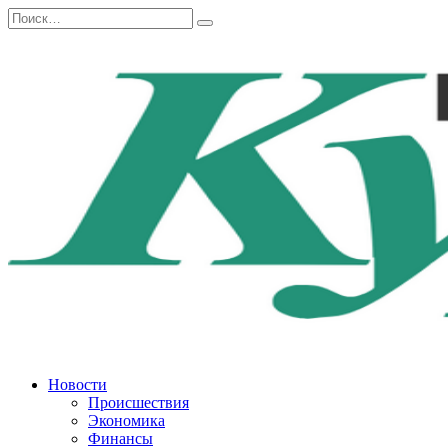
Перейти
Search
к
for:
содержанию
Новости
Происшествия
Экономика
Финансы