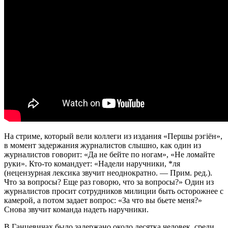
На стриме, который вели коллеги из издания «Першы рэгiён»,
в момент задержания журналистов слышно, как один из
журналистов говорит: «Да не бейте по ногам», «Не ломайте
руки». Кто-то командует: «Надели наручники, *ля
(нецензурная лексика звучит неоднократно. — Прим. ред.).
Что за вопросы? Еще раз говорю, что за вопросы?» Один из
журналистов просит сотрудников милиции быть осторожнее с
камерой, а потом задает вопрос: «За что вы бьете меня?»
Снова звучит команда надеть наручники.
В Ганцевичах было задержано около десятка человек, среди