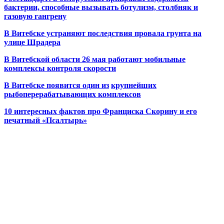
бактерии, способные вызывать ботулизм, столбняк и
газовую гангрену
В Витебске устраняют последствия провала грунта на
улице Шрадера
В Витебской области 26 мая работают мобильные
комплексы контроля скорости
В Витебске появится один из
крупнейших
рыбоперерабатывающих комплексов
10 интересных фактов про Франциска Скорину и его
печатный «Псалтырь»