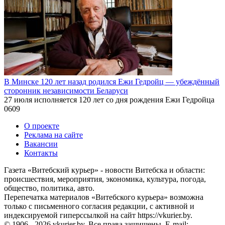
В Минске 120 лет назад родился Ежи Гедройц — убеждённый
сторонник независимости Беларуси
27 июля исполняется 120 лет со дня рождения Ежи Гедройца
0
609
О проекте
Реклама на сайте
Вакансии
Контакты
Газета «Витебский курьер» - новости Витебска и области:
происшествия, мероприятия, экономика, культура, погода,
общество, политика, авто.
Перепечатка материалов «Витебского курьера» возможна
только с письменного согласия редакции, с активной и
индексируемой гиперссылкой на сайт https://vkurier.by.
© 1906 - 2026 vkurier.by. Все права защищены. E-mail: