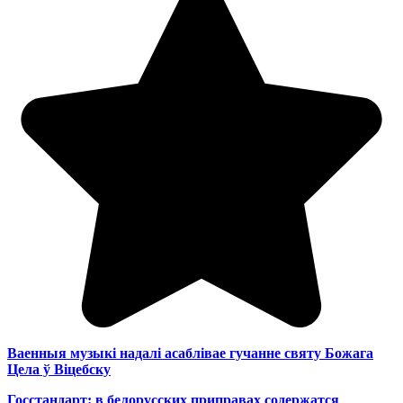
Ваенныя музыкі надалі асаблівае гучанне святу Божага
Цела ў Віцебску
Госстандарт: в белорусских приправах содержатся