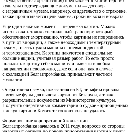
государственная организация) предъявляет в Министерство
культуры подтверждающие документы — договор
с заграничным музеем, например, свидетельство о страховке,
также прописывается цель вывоза, сроки вывоза и возврата.
Еще один важный момент — перевозка картин. Можно
использовать только специальный транспорт, который
обеспечивает амортизацию, чтобы картины не повредились
в пути от вибрации, а также необходимый температурный
режим, то есть нужна машина с пневмоподвеской
и термохранением. Картины пакуются в специальные
большие ящики, учитывая размер работ. То есть просто
положить картину себе в машину и вывезти в любом
направлении невозможно, даже если она, как в случае
с коллекцией Белгазпромбанка, принадлежит частной
компании.
Оперативная съемка, показанная на БТ, не зафиксировала
грузовые фуры для вывоза картин из Беларуси, а также
разрешительные документы из Министерства культуры.
Получить оперативный комментарий о судьбе «приобщенных
к делу» картин в Комитете госконтроля не удалось.
Формирование корпоративной коллекции
Белгазпромбанка началось в 2011 году, вопросов со стороны
налоговых органов по поводу приобретения картин к банку