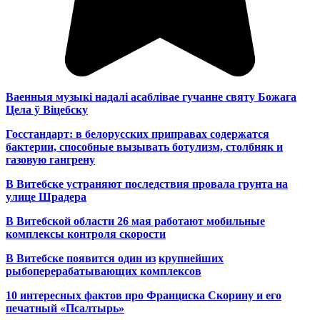
Ваенныя музыкі надалі асаблівае гучанне святу Божага
Цела ў Віцебску
Госстандарт: в белорусских приправах содержатся
бактерии, способные вызывать ботулизм, столбняк и
газовую гангрену
В Витебске устраняют последствия провала грунта на
улице Шрадера
В Витебской области 26 мая работают мобильные
комплексы контроля скорости
В Витебске появится один из
крупнейших
рыбоперерабатывающих комплексов
10 интересных фактов про Франциска Скорину и его
печатный «Псалтырь»