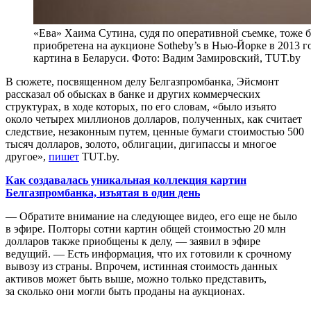
«Ева» Хаима Сутина, судя по оперативной съемке, тоже 
приобретена на аукционе Sotheby’s в Нью-Йорке в 2013 го
картина в Беларуси. Фото: Вадим Замировский, TUT.by
В сюжете, посвященном делу Белгазпромбанка, Эйсмонт
рассказал об обысках в банке и других коммерческих
структурах, в ходе которых, по его словам, «было изъято
около четырех миллионов долларов, полученных, как считает
следствие, незаконным путем, ценные бумаги стоимостью 500
тысяч долларов, золото, облигации, дигипассы и многое
другое»,
пишет
TUT.by.
Как создавалась уникальная коллекция картин
Белгазпромбанка, изъятая в один день
— Обратите внимание на следующее видео, его еще не было
в эфире. Полторы сотни картин общей стоимостью 20 млн
долларов также приобщены к делу, — заявил в эфире
ведущий. — Есть информация, что их готовили к срочному
вывозу из страны. Впрочем, истинная стоимость данных
активов может быть выше, можно только представить,
за сколько они могли быть проданы на аукционах.