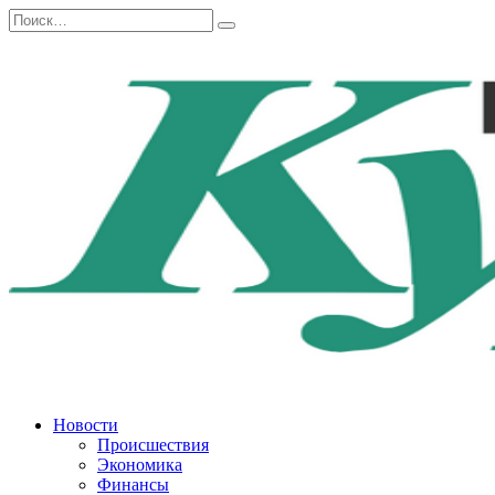
Перейти
Search
к
for:
содержанию
Новости
Происшествия
Экономика
Финансы