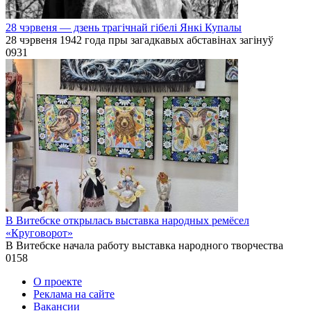
28 чэрвеня — дзень трагічнай гібелі Янкі Купалы
28 чэрвеня 1942 года пры загадкавых абставінах загінуў
0
931
В Витебске открылась выставка народных ремёсел
«Круговорот»
В Витебске начала работу выставка народного творчества
0
158
О проекте
Реклама на сайте
Вакансии