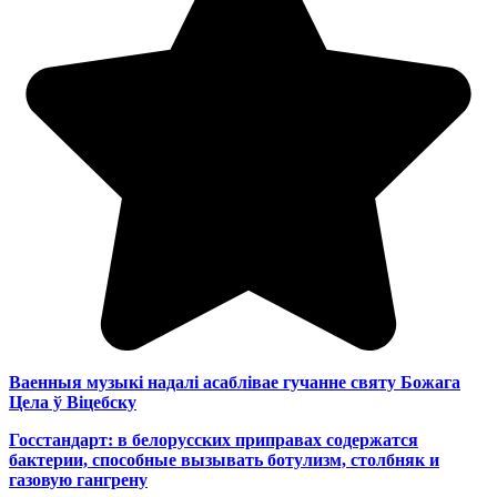
Ваенныя музыкі надалі асаблівае гучанне святу Божага
Цела ў Віцебску
Госстандарт: в белорусских приправах содержатся
бактерии, способные вызывать ботулизм, столбняк и
газовую гангрену