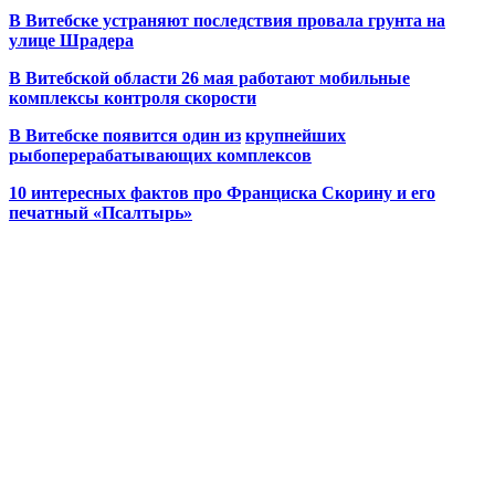
В Витебске устраняют последствия провала грунта на
улице Шрадера
В Витебской области 26 мая работают мобильные
комплексы контроля скорости
В Витебске появится один из
крупнейших
рыбоперерабатывающих комплексов
10 интересных фактов про Франциска Скорину и его
печатный «Псалтырь»