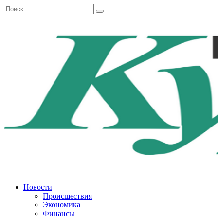
Перейти
Search
к
for:
содержанию
Новости
Происшествия
Экономика
Финансы