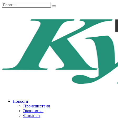
Перейти
Search
к
for:
содержанию
Новости
Происшествия
Экономика
Финансы