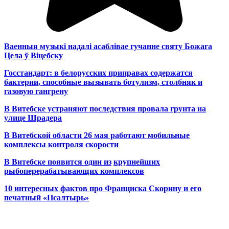
Ваенныя музыкі надалі асаблівае гучанне святу Божага
Цела ў Віцебску
Госстандарт: в белорусских приправах содержатся
бактерии, способные вызывать ботулизм, столбняк и
газовую гангрену
В Витебске устраняют последствия провала грунта на
улице Шрадера
В Витебской области 26 мая работают мобильные
комплексы контроля скорости
В Витебске появится один из
крупнейших
рыбоперерабатывающих комплексов
10 интересных фактов про Франциска Скорину и его
печатный «Псалтырь»