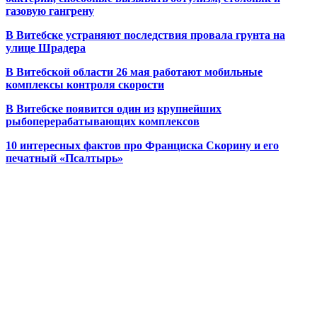
газовую гангрену
В Витебске устраняют последствия провала грунта на
улице Шрадера
В Витебской области 26 мая работают мобильные
комплексы контроля скорости
В Витебске появится один из
крупнейших
рыбоперерабатывающих комплексов
10 интересных фактов про Франциска Скорину и его
печатный «Псалтырь»