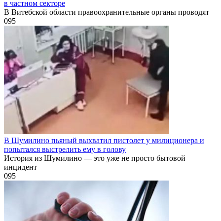
в частном секторе
В Витебской области правоохранительные органы проводят
0
95
В Шумилино пьяный выхватил пистолет у милиционера и
попытался выстрелить ему в голову
История из Шумилино — это уже не просто бытовой
инцидент
0
95