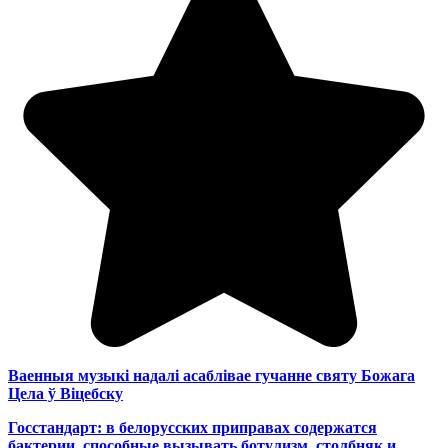
Ваенныя музыкі надалі асаблівае гучанне святу Божага
Цела ў Віцебску
Госстандарт: в белорусских приправах содержатся
бактерии, способные вызывать ботулизм, столбняк и