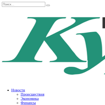
Перейти
Search
к
for:
содержанию
Новости
Происшествия
Экономика
Финансы