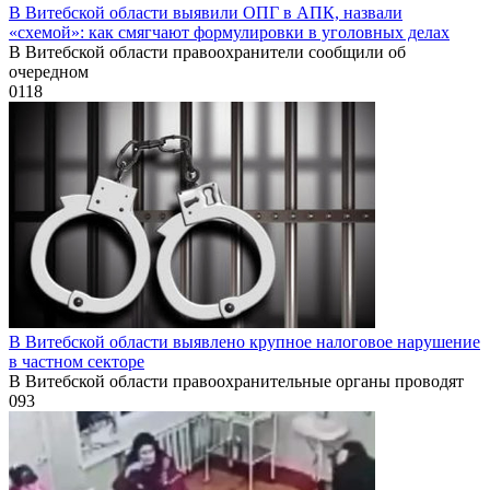
В Витебской области выявили ОПГ в АПК, назвали
«схемой»: как смягчают формулировки в уголовных делах
В Витебской области правоохранители сообщили об
очередном
0
118
В Витебской области выявлено крупное налоговое нарушение
в частном секторе
В Витебской области правоохранительные органы проводят
0
93