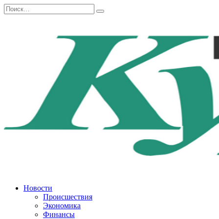
Перейти
Search
к
for:
содержанию
Новости
Происшествия
Экономика
Финансы