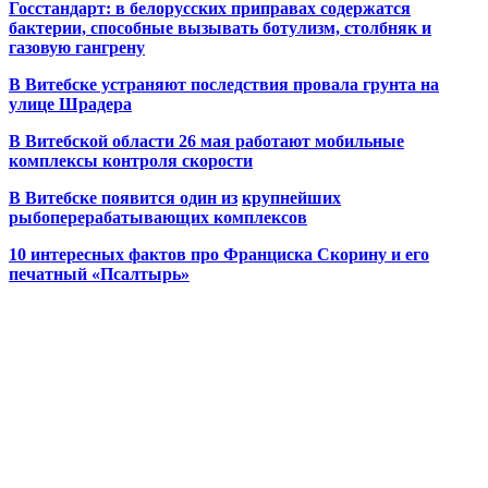
Госстандарт: в белорусских приправах содержатся
бактерии, способные вызывать ботулизм, столбняк и
газовую гангрену
В Витебске устраняют последствия провала грунта на
улице Шрадера
В Витебской области 26 мая работают мобильные
комплексы контроля скорости
В Витебске появится один из
крупнейших
рыбоперерабатывающих комплексов
10 интересных фактов про Франциска Скорину и его
печатный «Псалтырь»