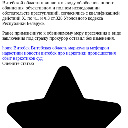
Витебской области пришли к выводу об обоснованности
обвинения, объективном и полном исследовании
обстоятельств преступлений, согласились с квалификацией
действий Х. по ч.1 и ч.3 ст.328 Уголовного кодекса
Республики Беларусь.
Ранее примененную к обвиняемому меру пресечения в виде
заключения под стражу прокурор оставил без изменения.
home
Витебск
Витебская область
марихуана
мефедрон
наркотики
новости витебск
про наркотики
происшествия
сбыт наркотиков
суд
Оцените статью