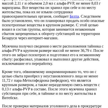
массой 2,11 г и объемом 2,0 мл с альфа-PVP, не менее 8,03 г
марихуаны. Все вещества он хранил при себе и по месту
жительства, пока их не изъяли сотрудники
правоохранительных органов, сообщает
Белта
. Следствием
было установлено, что он планировал продать особо опасные
психотропные вещества в крупном размере. С этой целью
вошел в состав группы, которая занимается незаконным
сбытом запрещенных к обороту субстанций на территории
Беларуси через интернет-магазин.
Мужчина получил сведения о месте расположения тайника с
альфа-PVP в крупном размере массой не менее 36,79 г. После
этого он забрал психотроп и подготовил его к незаконному
сбыту: расфасовал, упаковал и выполнил другие действия,
исключавшие его переработку.
Кроме того, обвиняемому инкриминировано то, что он с
целью сбыта приобрел у неустановленного лица не менее
11,72 г пара-Метилэфедрона (мефедрон), что является
крупным размером, а также неразделимую смесь веществ с
0,13 г альфа-PVP в составе. После этого мужчина хранил
субстанции при себе, в тайнике и по месту жительства в
Витебске.
После проверки материалов уголовного дела в прокуратуре