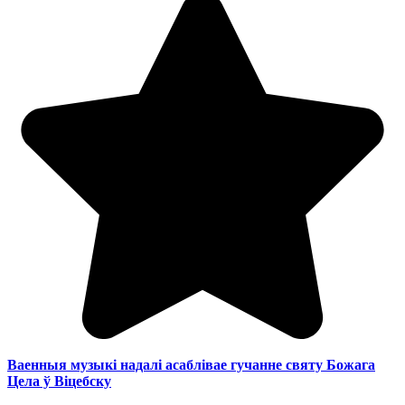
Ваенныя музыкі надалі асаблівае гучанне святу Божага
Цела ў Віцебску