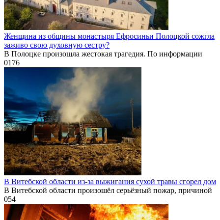
Женщина из общины монастыря Ефросиньи Полоцкой сожгла
заживо свою духовную сестру?
В Полоцке произошла жестокая трагедия. По информации
0
176
В Витебской области из-за выжигания сухой травы сгорел дом
В Витебской области произошёл серьёзный пожар, причиной
0
54