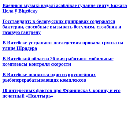
Ваенныя музыкі надалі асаблівае гучанне святу Божага
Цела ў Віцебску
Госстандарт: в белорусских приправах содержатся
бактерии, способные вызывать ботулизм, столбняк и
газовую гангрену
В Витебске устраняют последствия провала грунта на
улице Шрадера
В Витебской области 26 мая работают мобильные
комплексы контроля скорости
В Витебске появится один из
крупнейших
рыбоперерабатывающих комплексов
10 интересных фактов про Франциска Скорину и его
печатный «Псалтырь»