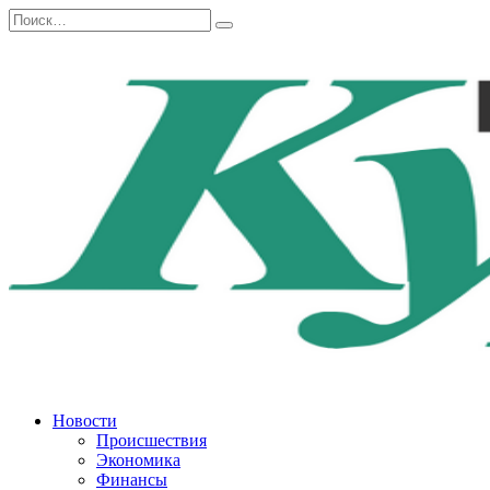
Перейти
Search
к
for:
содержанию
Новости
Происшествия
Экономика
Финансы