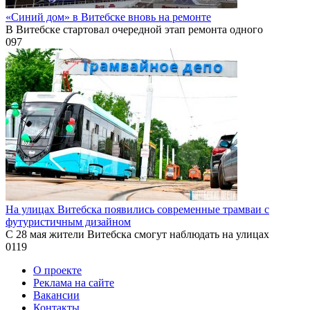
«Синий дом» в Витебске вновь на ремонте
В Витебске стартовал очередной этап ремонта одного
0
97
На улицах Витебска появились современные трамваи с
футуристичным дизайном
С 28 мая жители Витебска смогут наблюдать на улицах
0
119
О проекте
Реклама на сайте
Вакансии
Контакты