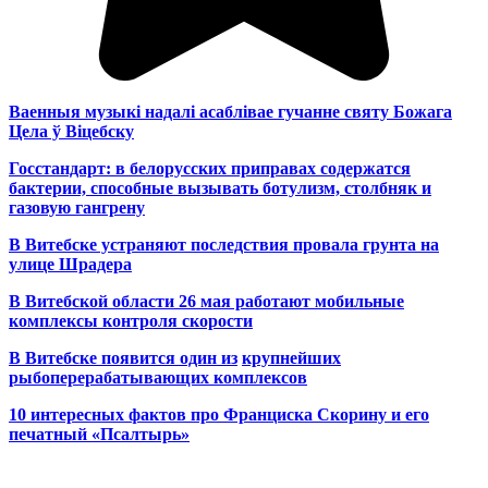
Ваенныя музыкі надалі асаблівае гучанне святу Божага
Цела ў Віцебску
Госстандарт: в белорусских приправах содержатся
бактерии, способные вызывать ботулизм, столбняк и
газовую гангрену
В Витебске устраняют последствия провала грунта на
улице Шрадера
В Витебской области 26 мая работают мобильные
комплексы контроля скорости
В Витебске появится один из
крупнейших
рыбоперерабатывающих комплексов
10 интересных фактов про Франциска Скорину и его
печатный «Псалтырь»