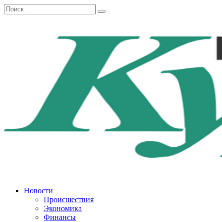
Перейти
Search
к
for:
содержанию
Новости
Происшествия
Экономика
Финансы