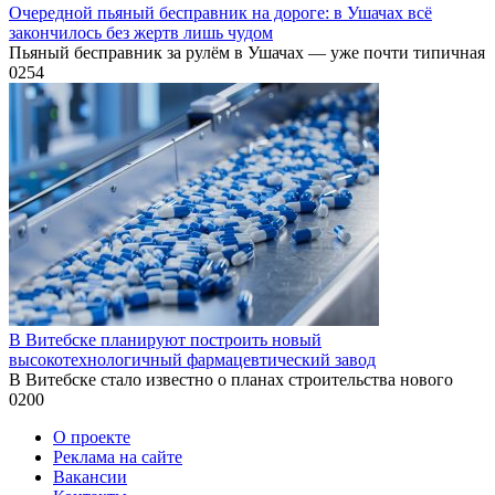
Очередной пьяный бесправник на дороге: в Ушачах всё
закончилось без жертв лишь чудом
Пьяный бесправник за рулём в Ушачах — уже почти типичная
0
254
В Витебске планируют построить новый
высокотехнологичный фармацевтический завод
В Витебске стало известно о планах строительства нового
0
200
О проекте
Реклама на сайте
Вакансии