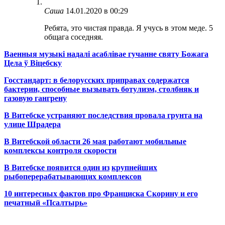
Саша
14.01.2020 в 00:29
Ребята, это чистая правда. Я учусь в этом меде. 5
общага соседняя.
Ваенныя музыкі надалі асаблівае гучанне святу Божага
Цела ў Віцебску
Госстандарт: в белорусских приправах содержатся
бактерии, способные вызывать ботулизм, столбняк и
газовую гангрену
В Витебске устраняют последствия провала грунта на
улице Шрадера
В Витебской области 26 мая работают мобильные
комплексы контроля скорости
В Витебске появится один из
крупнейших
рыбоперерабатывающих комплексов
10 интересных фактов про Франциска Скорину и его
печатный «Псалтырь»