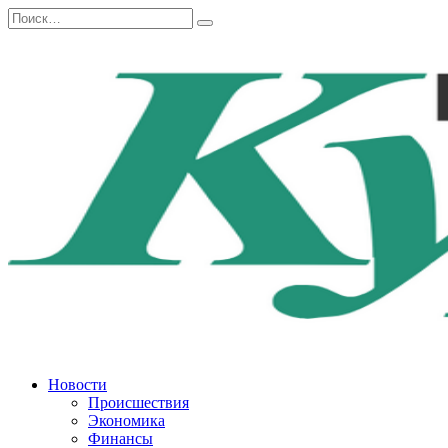
Перейти
Search
к
for:
содержанию
Новости
Происшествия
Экономика
Финансы