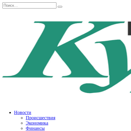
Перейти
Search
к
for:
содержанию
Новости
Происшествия
Экономика
Финансы