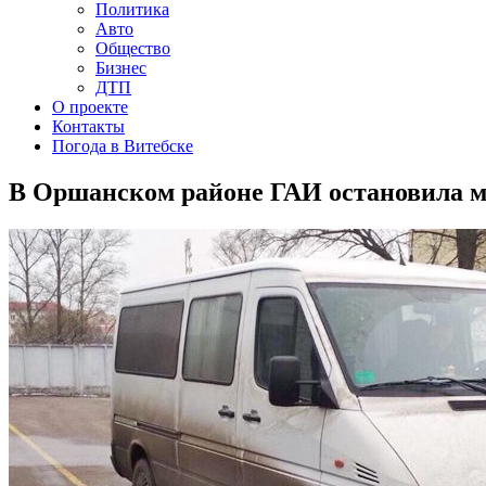
Политика
Авто
Общество
Бизнес
ДТП
О проекте
Контакты
Погода в Витебске
В Оршанском районе ГАИ остановила ми