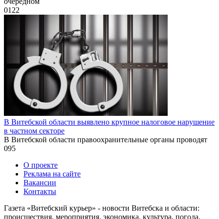
очередном
0
122
В Витебской области выявлено крупное налоговое нарушение
в частном секторе
В Витебской области правоохранительные органы проводят
0
95
О проекте
Реклама на сайте
Вакансии
Контакты
Газета «Витебский курьер» - новости Витебска и области:
происшествия, мероприятия, экономика, культура, погода,