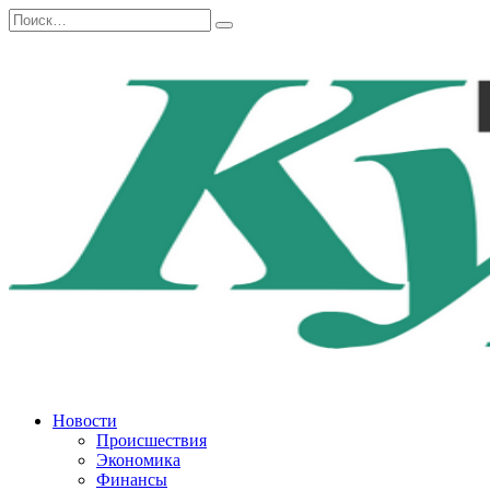
Перейти
Search
к
for:
содержанию
Новости
Происшествия
Экономика
Финансы