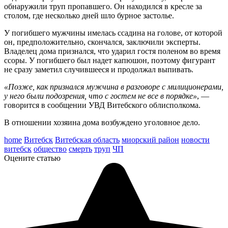
обнаружили труп пропавшего. Он находился в кресле за
столом, где несколько дней шло бурное застолье.
У погибшего мужчины имелась ссадина на голове, от которой
он, предположительно, скончался, заключили эксперты.
Владелец дома признался, что ударил гостя поленом во время
ссоры. У погибшего был надет капюшон, поэтому фигурант
не сразу заметил случившееся и продолжал выпивать.
«Позже, как признался мужчина в разговоре с милиционерами,
у него были подозрения, что с гостем не все в порядке»
, —
говорится в сообщении УВД Витебского облисполкома.
В отношении хозяина дома возбуждено уголовное дело.
home
Витебск
Витебская область
миорский район
новости
витебск
общество
смерть
труп
ЧП
Оцените статью