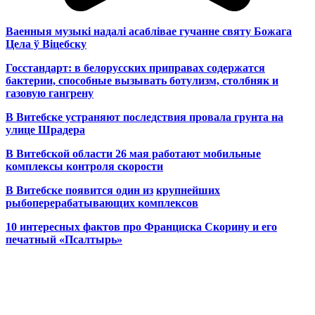
Ваенныя музыкі надалі асаблівае гучанне святу Божага
Цела ў Віцебску
Госстандарт: в белорусских приправах содержатся
бактерии, способные вызывать ботулизм, столбняк и
газовую гангрену
В Витебске устраняют последствия провала грунта на
улице Шрадера
В Витебской области 26 мая работают мобильные
комплексы контроля скорости
В Витебске появится один из
крупнейших
рыбоперерабатывающих комплексов
10 интересных фактов про Франциска Скорину и его
печатный «Псалтырь»