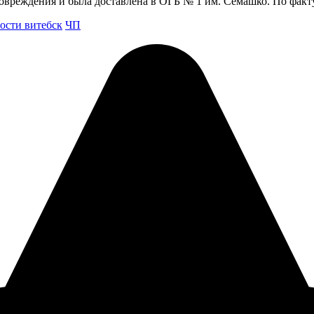
повреждения и была доставлена в ОГБ № 1 им. Семашко. По фак
ости витебск
ЧП