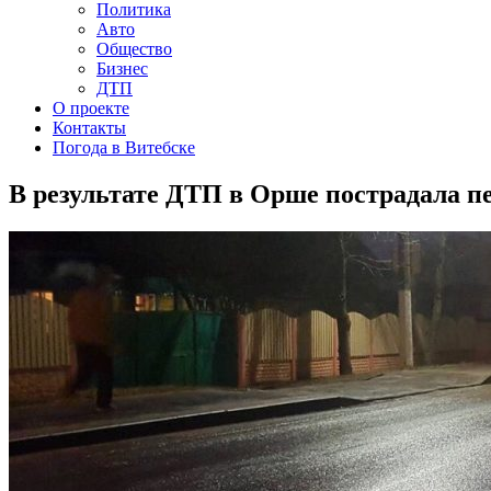
Политика
Авто
Общество
Бизнес
ДТП
О проекте
Контакты
Погода в Витебске
В результате ДТП в Орше пострадала п