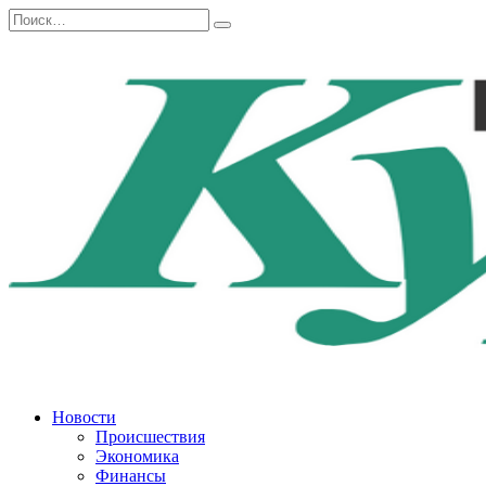
Перейти
Search
к
for:
содержанию
Новости
Происшествия
Экономика
Финансы