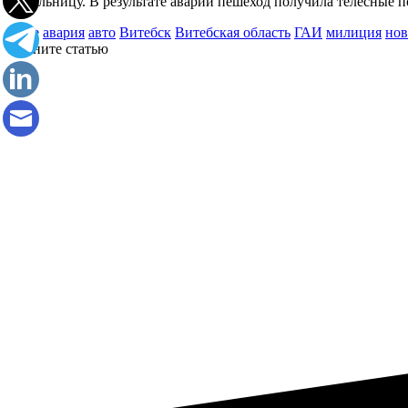
жительницу. В результате аварии пешеход получила телесные 
home
авария
авто
Витебск
Витебская область
ГАИ
милиция
нов
Оцените статью