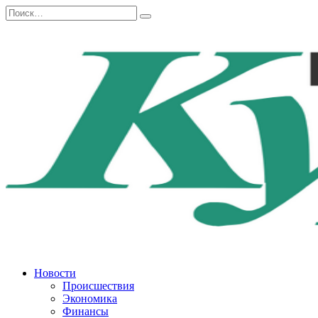
Перейти
Search
к
for:
содержанию
Новости
Происшествия
Экономика
Финансы