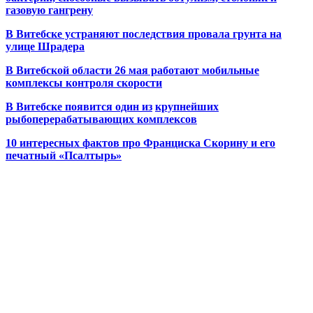
газовую гангрену
В Витебске устраняют последствия провала грунта на
улице Шрадера
В Витебской области 26 мая работают мобильные
комплексы контроля скорости
В Витебске появится один из
крупнейших
рыбоперерабатывающих комплексов
10 интересных фактов про Франциска Скорину и его
печатный «Псалтырь»