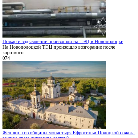
Пожар и задымление произошли на ТЭЦ в Новополоцке
На Новополоцкой ТЭЦ произошло возгорание после
короткого
0
74
Женщина из общины монастыря Ефросиньи Полоцкой сожгла