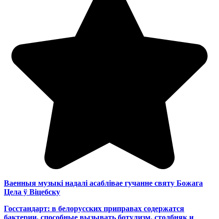
Ваенныя музыкі надалі асаблівае гучанне святу Божага
Цела ў Віцебску
Госстандарт: в белорусских приправах содержатся
бактерии, способные вызывать ботулизм, столбняк и