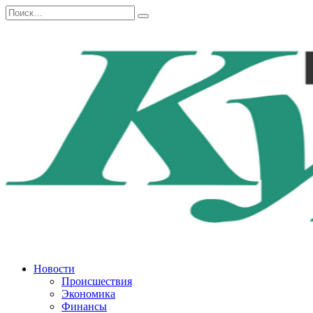
Перейти
Search
к
for:
содержанию
Новости
Происшествия
Экономика
Финансы