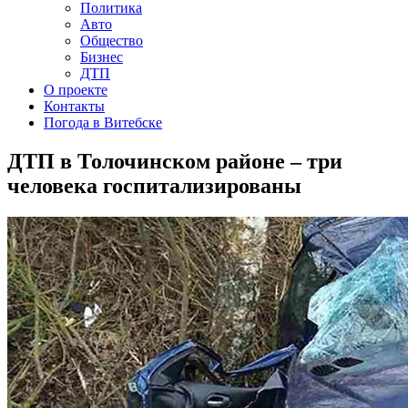
Политика
Авто
Общество
Бизнес
ДТП
О проекте
Контакты
Погода в Витебске
ДТП в Толочинском районе – три
человека госпитализированы