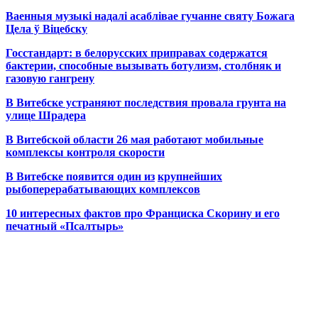
Ваенныя музыкі надалі асаблівае гучанне святу Божага
Цела ў Віцебску
Госстандарт: в белорусских приправах содержатся
бактерии, способные вызывать ботулизм, столбняк и
газовую гангрену
В Витебске устраняют последствия провала грунта на
улице Шрадера
В Витебской области 26 мая работают мобильные
комплексы контроля скорости
В Витебске появится один из
крупнейших
рыбоперерабатывающих комплексов
10 интересных фактов про Франциска Скорину и его
печатный «Псалтырь»