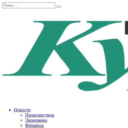
Перейти
Search
к
for:
содержанию
Новости
Происшествия
Экономика
Финансы