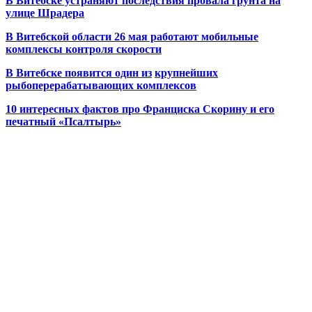
В Витебске устраняют последствия провала грунта на
улице Шрадера
В Витебской области 26 мая работают мобильные
комплексы контроля скорости
В Витебске появится один из
крупнейших
рыбоперерабатывающих комплексов
10 интересных фактов про Франциска Скорину и его
печатный «Псалтырь»