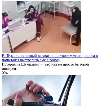
В Шумилино пьяный выхватил пистолет у милиционера и
попытался выстрелить ему в голову
История из Шумилино — это уже не просто бытовой
инцидент
0
94