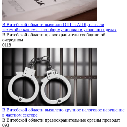
В Витебской области выявили ОПГ в АПК, назвали
«схемой»: как смягчают формулировки в уголовных делах
В Витебской области правоохранители сообщили об
очередном
0
118
В Витебской области выявлено крупное налоговое нарушение
в частном секторе
В Витебской области правоохранительные органы проводят
0
93