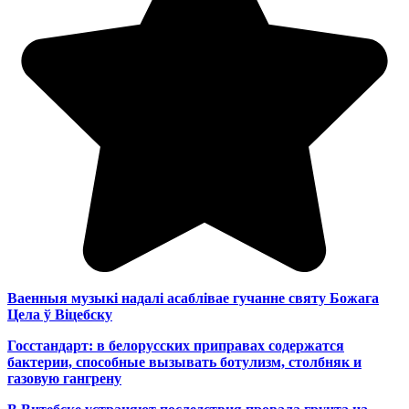
Ваенныя музыкі надалі асаблівае гучанне святу Божага
Цела ў Віцебску
Госстандарт: в белорусских приправах содержатся
бактерии, способные вызывать ботулизм, столбняк и
газовую гангрену