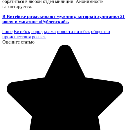
обратиться в любой отдел милиции. Анонимность
гарантируется.
В Витебске разыскивают мужчину, который хулиганил 21
июля в магазине «Рублевский».
home
Витебск
город
кража
новости витебск
общество
происшествия
розыск
Оцените статью