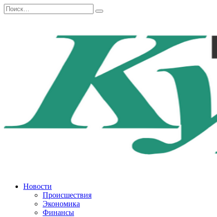
Перейти
Search
к
for:
содержанию
Новости
Происшествия
Экономика
Финансы