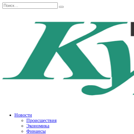
Перейти
Search
к
for:
содержанию
Новости
Происшествия
Экономика
Финансы