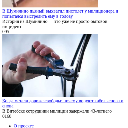
В Шумилино пьяный выхватил пистолет у милиционера и
попытался выстрелить ему в голову
История из Шумилино — это уже не просто бытовой
инцидент
0
95
Когда металл дороже свободы: почему воруют кабель снова и
снова
В Витебске сотрудники милиции задержали 43-летнего
0
168
О проекте