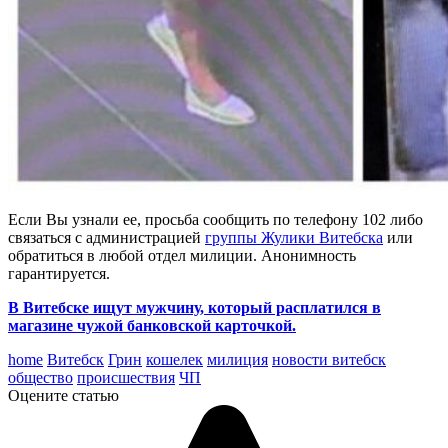
Если Вы узнали ее, просьба сообщить по телефону 102 либо
связаться с администрацией
группы Жулики Витебска
или
обратиться в любой отдел милиции. Анонимность
гарантируется.
В Витебске ищут мужчину, который расплатился в
магазине чужой банковской карточкой.
home
Витебск
Грин
кошелек
милиция
новости витебск
общество
происшествия
ЧП
Оцените статью