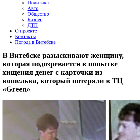
Политика
Авто
Общество
Бизнес
ДТП
О проекте
Контакты
Погода в Витебске
В Витебске разыскивают женщину,
которая подозревается в попытке
хищения денег с карточки из
кошелька, который потеряли в ТЦ
«Green»