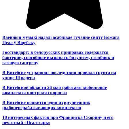
Ваенныя музыкі надалі асаблівае гучанне святу Божага
Цела ў Віцебску
Госстандарт: в белорусских приправах содержатся
бактерии, способные вызывать ботулизм, столбняк и
газовую гангрену
В Витебске устраняют последствия провала грунта на
улице Шрадера
В Витебской области 26 мая работают мобильные
комплексы контроля скорости
В Витебске появится один из
крупнейших
рыбоперерабатывающих комплексов
10 интересных фактов про Франциска Скорину и его
печатный «Псалтырь»