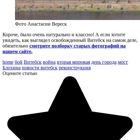
Фото Анастасии Вереск
Короче, было очень натурально и классно! А если хотите
увидеть, как выглядел освобожденный Витебск на самом деле,
обязательно
смотрите подборку старых фотографий на
нашем сайте.
home
бой
Витебск
война
вторая мировая
день города
мост
Блохина
новости витебск
реконструкция
Оцените статью