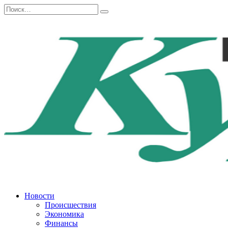
Перейти
Search
к
for:
содержанию
Новости
Происшествия
Экономика
Финансы