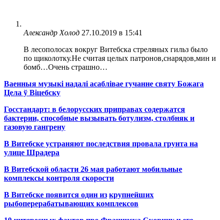
Александр Холод
27.10.2019 в 15:41
В лесополосах вокруг Витебска стреляных гильз было
по щиколотку.Не считая целых патронов,снарядов,мин и
бомб…Очень страшно…
Ваенныя музыкі надалі асаблівае гучанне святу Божага
Цела ў Віцебску
Госстандарт: в белорусских приправах содержатся
бактерии, способные вызывать ботулизм, столбняк и
газовую гангрену
В Витебске устраняют последствия провала грунта на
улице Шрадера
В Витебской области 26 мая работают мобильные
комплексы контроля скорости
В Витебске появится один из
крупнейших
рыбоперерабатывающих комплексов