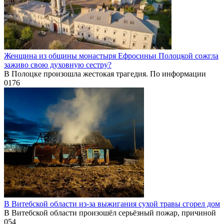
Женщина из общины монастыря Ефросиньи Полоцкой сожгла
заживо свою духовную сестру?
В Полоцке произошла жестокая трагедия. По информации
0
176
В Витебской области из-за выжигания сухой травы сгорел дом
В Витебской области произошёл серьёзный пожар, причиной
0
54