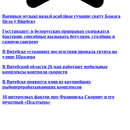
Ваенныя музыкі надалі асаблівае гучанне святу Божага
Цела ў Віцебску
Госстандарт: в белорусских приправах содержатся
бактерии, способные вызывать ботулизм, столбняк и
газовую гангрену
В Витебске устраняют последствия провала грунта на
улице Шрадера
В Витебской области 26 мая работают мобильные
комплексы контроля скорости
В Витебске появится один из
крупнейших
рыбоперерабатывающих комплексов
10 интересных фактов про Франциска Скорину и его
печатный «Псалтырь»