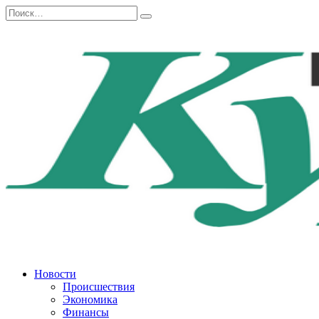
Перейти
Search
к
for:
содержанию
Новости
Происшествия
Экономика
Финансы