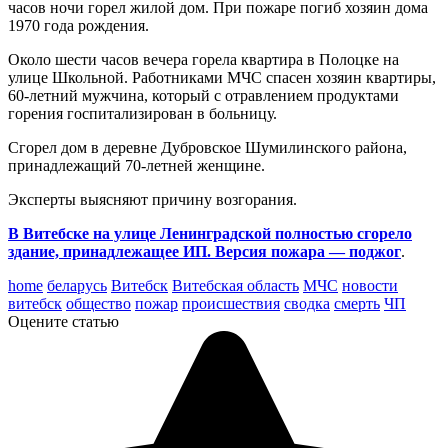
часов ночи горел жилой дом. При пожаре погиб хозяин дома
1970 года рождения.
Около шести часов вечера горела квартира в Полоцке на
улице Школьной. Работниками МЧС спасен хозяин квартиры,
60-летний мужчина, который с отравлением продуктами
горения госпитализирован в больницу.
Сгорел дом в деревне Дубровское Шумилинского района,
принадлежащий 70-летней женщине.
Эксперты выясняют причину возгорания.
В Витебске на улице Ленинградской полностью сгорело
здание, принадлежащее ИП. Версия пожара — поджог
.
home
беларусь
Витебск
Витебская область
МЧС
новости
витебск
общество
пожар
происшествия
сводка
смерть
ЧП
Оцените статью