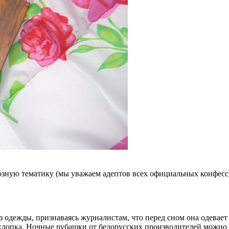
озную тематику (мы уважаем адептов всех официальных конфесс
 одежды, признаваясь журналистам, что перед сном она одевает
лопка. Ночные рубашки от белорусских производителей можно п