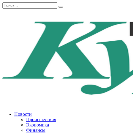
Перейти
Search
к
for:
содержанию
Новости
Происшествия
Экономика
Финансы