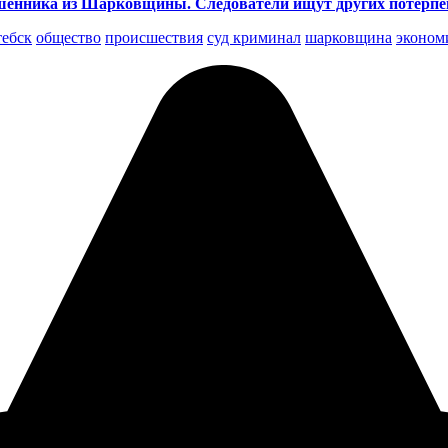
мошенника из Шарковщины. Следователи ищут других потерп
тебск
общество
происшествия
суд криминал
шарковщина
эконом