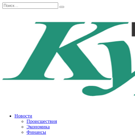
Перейти
Search
к
for:
содержанию
Новости
Происшествия
Экономика
Финансы