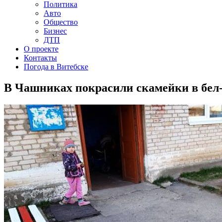
Политика
Авто
Общество
Бизнес
ДТП
О проекте
Контакты
Погода в Витебске
В Чашниках покрасили скамейки в бел-