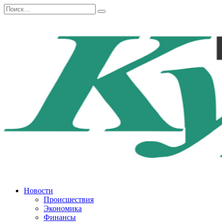
Перейти
Search
к
for:
содержанию
Новости
Происшествия
Экономика
Финансы