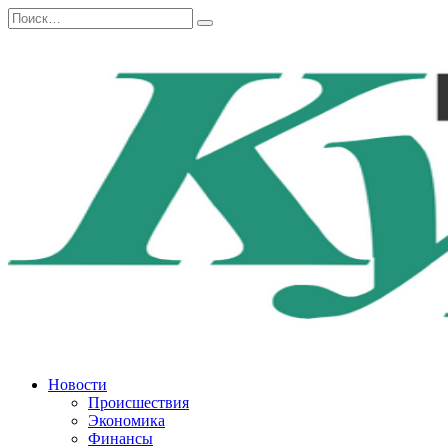
Перейти
Search
к
for:
содержанию
Новости
Происшествия
Экономика
Финансы