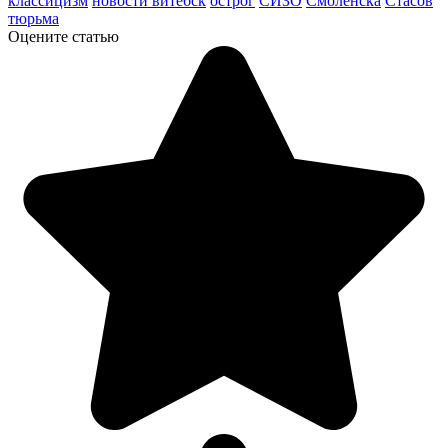
классицизм
новости витебск
острог
СИЗО
Смоленска
Стасов
тюрьма
Оцените статью