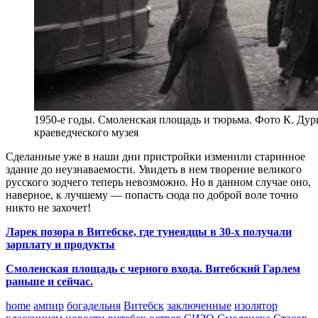
1950-е годы. Смоленская площадь и тюрьма. Фото К. Дур
краеведческого музея
Сделанные уже в наши дни пристройки изменили старинное
здание до неузнаваемости. Увидеть в нем творение великого
русского зодчего теперь невозможно. Но в данном случае оно,
наверное, к лучшему — попасть сюда по доброй воле точно
никто не захочет!
Ларек позора в Витебске, где тунеядцы в 30-х получали
зарплату и продукты
Смоленская площадь с черного входа. Витебский Гарлем
раньше и сейчас.
home
ампир
богадельня
Витебск
заключенные
изолятор