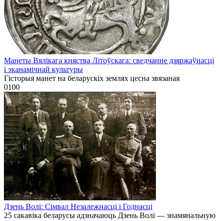
Манеты Вялікага княства Літоўскага: сведчанне дзяржаўнасці
і эканамічнай культуры
Гісторыя манет на беларускіх землях цесна звязаная
0
100
Дзень Волі: Сімвал Незалежнасці і Годнасці
25 сакавіка беларусы адзначаюць Дзень Волі — знамянальную