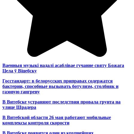
Ваенныя музыкі надалі асаблівае гучанне святу Божага
Цела ў Віцебску
Госстандарт: в белорусских приправах содержатся
бактерии, способные вызывать ботулизм, столбняк и
газовую гангрену
В Витебске устраняют последствия провала грунта на
улице Шрадера
В Витебской области 26 мая работают мобильные
комплексы контроля скорости
В Витебске появится один из
крупнейших