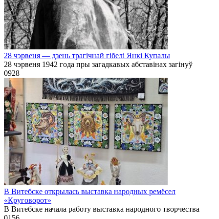
28 чэрвеня — дзень трагічнай гібелі Янкі Купалы
28 чэрвеня 1942 года пры загадкавых абставінах загінуў
0
928
В Витебске открылась выставка народных ремёсел
«Круговорот»
В Витебске начала работу выставка народного творчества
0
156