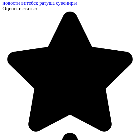
новости витебск
ратуша
сувениры
Оцените статью