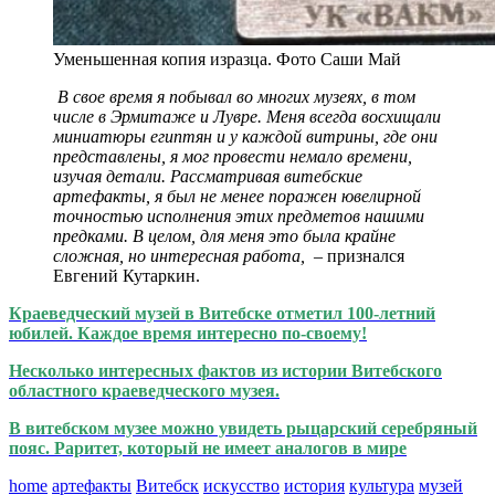
Уменьшенная копия изразца. Фото Саши Май
В свое время я побывал во многих музеях, в том
числе в Эрмитаже и Лувре. Меня всегда восхищали
миниатюры египтян и у каждой витрины, где они
представлены, я мог провести немало времени,
изучая детали. Рассматривая витебские
артефакты, я был не менее поражен ювелирной
точностью исполнения этих предметов нашими
предками. В целом, для меня это была крайне
сложная, но интересная работа,
– признался
Евгений Кутаркин.
Краеведческий музей в Витебске отметил 100-летний
юбилей. Каждое время интересно по-своему!
Несколько интересных фактов из истории Витебского
областного краеведческого музея.
В витебском музее можно увидеть рыцарский серебряный
пояс. Раритет, который не имеет аналогов в мире
home
артефакты
Витебск
искусство
история
культура
музей