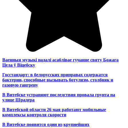
Ваенныя музыкі надалі асаблівае гучанне святу Божага
Цела ў Віцебску
Госстандарт: в белорусских приправах содержатся
бактерии, способные вызывать ботулизм, столбняк и
газовую гангрену
В Витебске устраняют последствия провала грунта на
улице Шрадера
В Витебской области 26 мая работают мобильные
комплексы контроля скорости
В Витебске появится один из
крупнейших