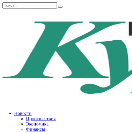
Перейти
Search
к
for:
содержанию
Новости
Происшествия
Экономика
Финансы