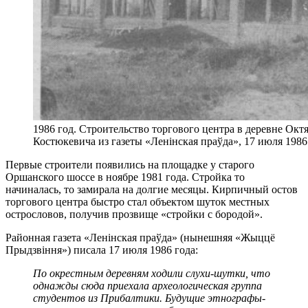
1986 год. Строительство торгового центра в деревне Окт
Костюкевича из газеты «Ленінская праўда», 17 июля 1986
Первые строители появились на площадке у старого
Оршанского шоссе в ноябре 1981 года. Стройка то
начиналась, то замирала на долгие месяцы. Кирпичный остов
торгового центра быстро стал объектом шуток местных
острословов, получив прозвище «стройки с бородой».
Районная газета «Ленінская праўда» (нынешняя «Жыццё
Прыдзвіння») писала 17 июля 1986 года:
По окрестным деревням ходили слухи-шутки, что
однажды сюда приехала археологическая группа
студентов из Прибалтики. Будущие этнографы-