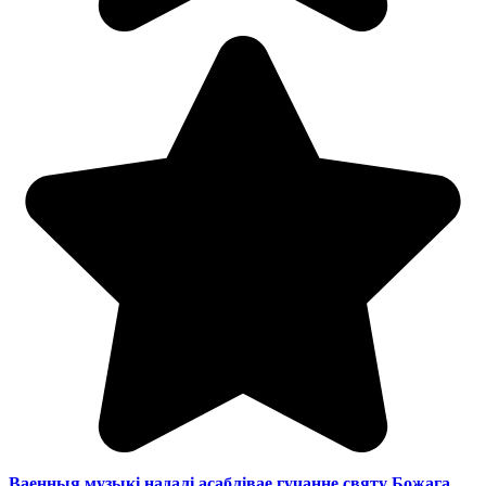
Ваенныя музыкі надалі асаблівае гучанне святу Божага