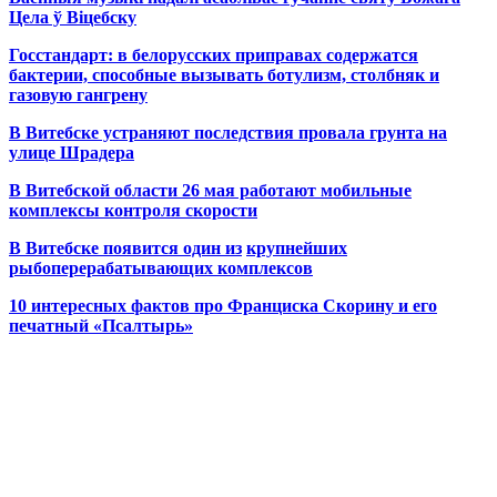
Цела ў Віцебску
Госстандарт: в белорусских приправах содержатся
бактерии, способные вызывать ботулизм, столбняк и
газовую гангрену
В Витебске устраняют последствия провала грунта на
улице Шрадера
В Витебской области 26 мая работают мобильные
комплексы контроля скорости
В Витебске появится один из
крупнейших
рыбоперерабатывающих комплексов
10 интересных фактов про Франциска Скорину и его
печатный «Псалтырь»