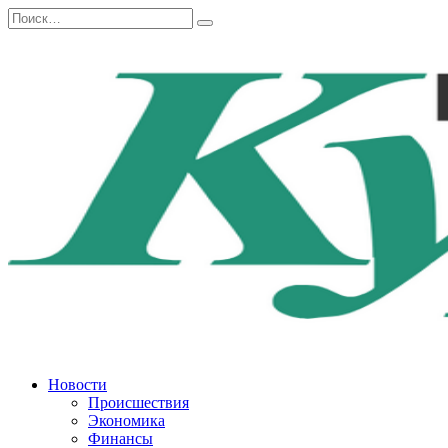
Перейти
Search
к
for:
содержанию
Новости
Происшествия
Экономика
Финансы