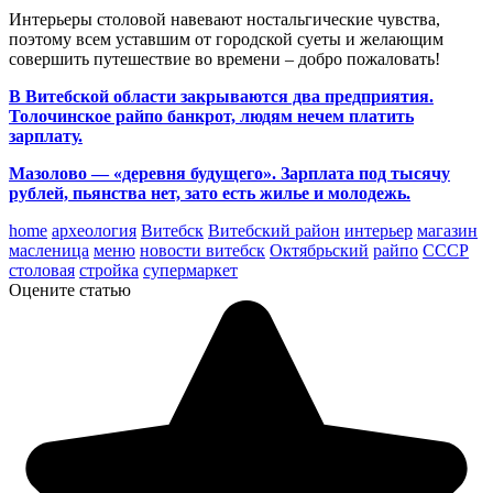
Интерьеры столовой навевают ностальгические чувства,
поэтому всем уставшим от городской суеты и желающим
совершить путешествие во времени – добро пожаловать!
В Витебской области закрываются два предприятия.
Толочинское райпо банкрот, людям нечем платить
зарплату.
Мазолово — «деревня будущего». Зарплата под тысячу
рублей, пьянства нет, зато есть жилье и молодежь.
home
археология
Витебск
Витебский район
интерьер
магазин
масленица
меню
новости витебск
Октябрьский
райпо
СССР
столовая
стройка
супермаркет
Оцените статью