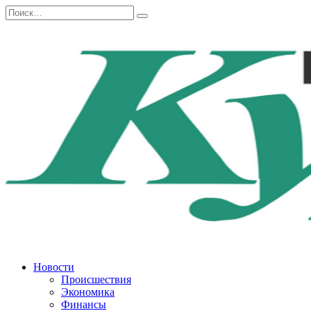
Перейти
Search
к
for:
содержанию
Новости
Происшествия
Экономика
Финансы