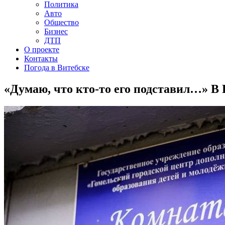
Политика
Авто
Общество
Бизнес
ДТП
О проекте
Контакты
Погода в Витебске
«Думаю, что кто-то его подставил…» В