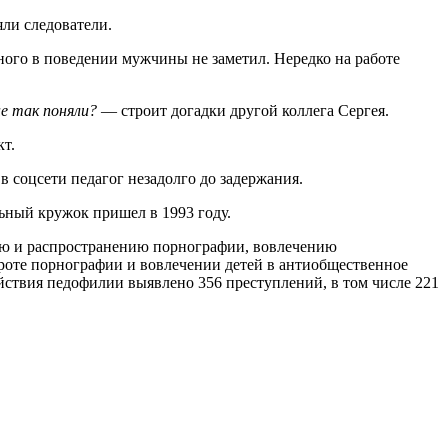
яли следователи.
ьного в поведении мужчины не заметил. Нередко на работе
не так поняли?
— строит догадки другой коллега Сергея.
кт.
 в соцсети педагог незадолго до задержания.
льный кружок пришел в 1993 году.
ению и распространению порнографии, вовлечению
ороте порнографии и вовлечении детей в антиобщественное
йствия педофилии выявлено 356 преступлений, в том числе 221