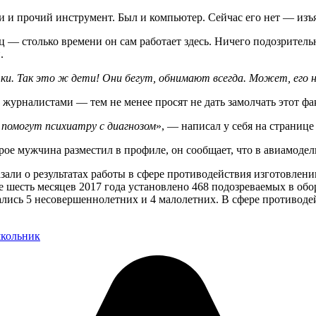
и и прочий инструмент. Был и компьютер. Сейчас его нет — изъ
яц — столько времени он сам работает здесь. Ничего подозрител
.
вочки. Так это ж дети! Они бегут, обнимают всегда. Может, его 
 журналистами — тем не менее просят не дать замолчать этот фа
 помогут психиатру с диагнозом
», — написал у себя на странице
орое мужчина разместил в профиле, он сообщает, что в авиамоде
казали о результатах работы в сфере противодействия изготовл
 шесть месяцев 2017 года установлено 468 подозреваемых в об
ались 5 несовершеннолетних и 4 малолетних. В сфере противоде
кольник