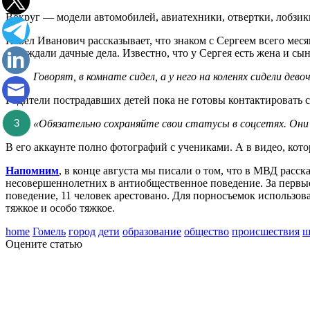
Вокруг — модели автомобилей, авиатехники, отвертки, лобзик
Павел Иванович рассказывает, что знаком с Сергеем всего мес
обсуждали дачные дела. Известно, что у Сергея есть жена и сын
Говорят, в комнате сидел, а у него на коленях сидели де
Родители пострадавших детей пока не готовы контактировать с
3
«Обязательно сохраняйте свои статусы в соцсетях. Они
В его аккаунте полно фотографий с учениками. А в видео, кот
Напомним
, в конце августа мы писали о том, что в МВД расс
несовершеннолетних в антиобщественное поведение. За первые
поведение, 11 человек арестовано. Для порносъемок использов
тяжкое и особо тяжкое.
home
Гомель
город
дети
образование
общество
происшествия
ш
Оцените статью