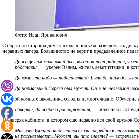
Фото: Иван Яриванович
С обратной стороны дома у входа в подъезд развернулась дискус
неравных лагеря. Большинство не верит в предъявленное педаг
Да я еще сам маленький был, когда он тут работал, у ме
подставил,
— уверен Вадим, житель девятиэтажки, в кот
Да кому это надо — подставлять? Была бы там должно
Да нормальный Серега был мужик! Он мне телевизор неско
В самой комнате школьника сегодня немноголюдно. Обучение 
Говорят, до особого распоряжения,
— объясняют сотрудн
На дверях кабинета, в котором еще недавно вел свой кружок Се
Мне заведующий отделением сказал перейти в эту комнату
не рассказывают. Может, вы что знаете?
— встречает н