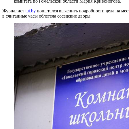
комитета по Гомельской области Мария Кривоногова.
Журналист
tut.by
попытался выяснить подробности дела на мест
в считанные часы облетела соседские дворы.