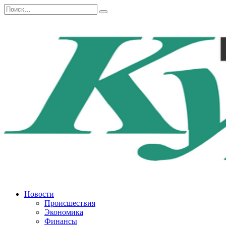
Перейти
Search
к
for:
содержанию
Новости
Происшествия
Экономика
Финансы