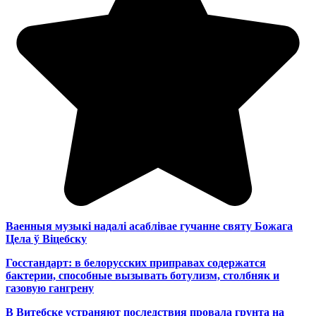
Ваенныя музыкі надалі асаблівае гучанне святу Божага
Цела ў Віцебску
Госстандарт: в белорусских приправах содержатся
бактерии, способные вызывать ботулизм, столбняк и
газовую гангрену
В Витебске устраняют последствия провала грунта на