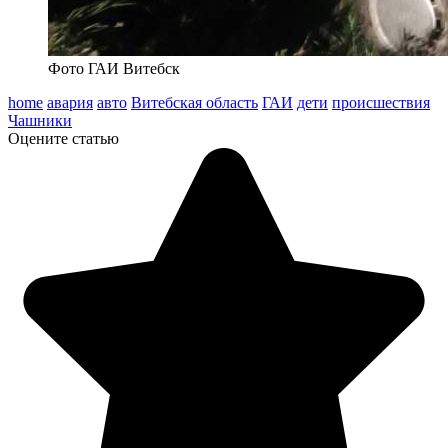
Фото ГАИ Витебск
home
авария
авто
Витебская область
ГАИ
дети
происшествия
Чашники
Оцените статью