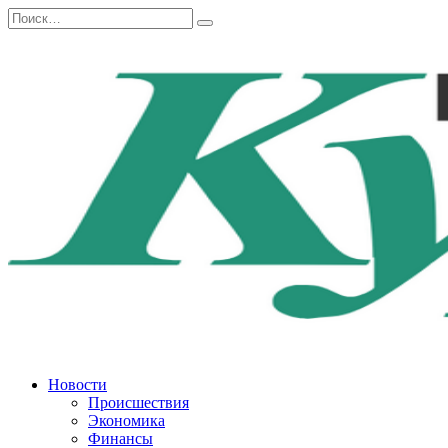
Перейти
Search
к
for:
содержанию
Новости
Происшествия
Экономика
Финансы