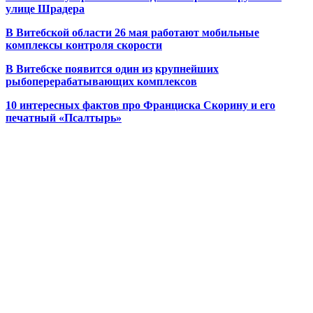
улице Шрадера
В Витебской области 26 мая работают мобильные
комплексы контроля скорости
В Витебске появится один из
крупнейших
рыбоперерабатывающих комплексов
10 интересных фактов про Франциска Скорину и его
печатный «Псалтырь»