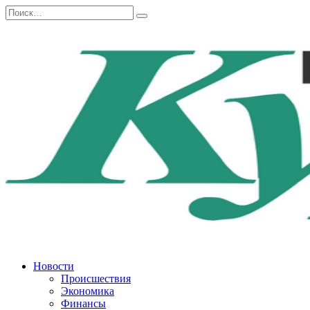
Перейти
Search
к
for:
содержанию
Новости
Происшествия
Экономика
Финансы