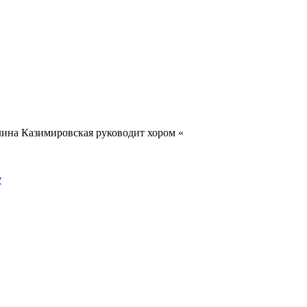
лина Казимировская руководит хором «
у