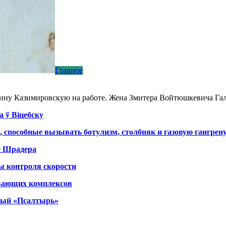
Главное
алину Казимировскую на работе. Жена Змитера Войтюшкевича Га
а ў Віцебску
, способные вызывать ботулизм, столбняк и газовую гангрен
е Шрадера
ы контроля скорости
вающих комплексов
тный «Псалтырь»