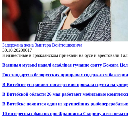
Задержана жена Змитера Войтюшкевича
30.10.2020
0
617
Неизвестные в гражданском приехали на бусе и арестовали Г
Ваенныя музыкі надалі асаблівае гучанне святу Божага Цел
Госстандарт: в белорусских приправах содержатся бактерии
В Витебске устраняют последствия провала грунта на улиц
В Витебской области 26 мая работают мобильные комплекс
В Витебске появится один из
крупнейших
рыбоперерабаты
10 интересных фактов про Франциска Скорину и его печа