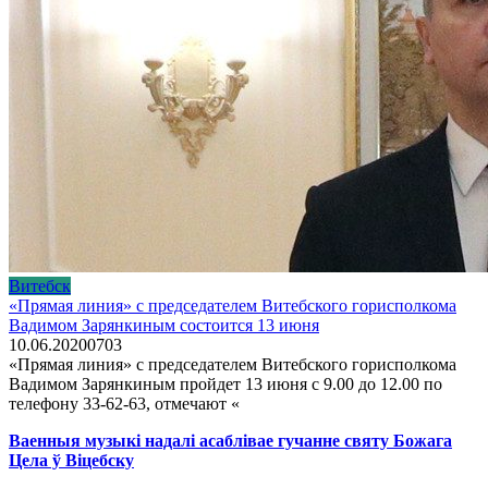
Витебск
«Прямая линия» с председателем Витебского горисполкома
Вадимом Зарянкиным состоится 13 июня
10.06.2020
0
703
«Прямая линия» с председателем Витебского горисполкома
Вадимом Зарянкиным пройдет 13 июня с 9.00 до 12.00 по
телефону 33­-62­-63, отмечают «
Ваенныя музыкі надалі асаблівае гучанне святу Божага
Цела ў Віцебску