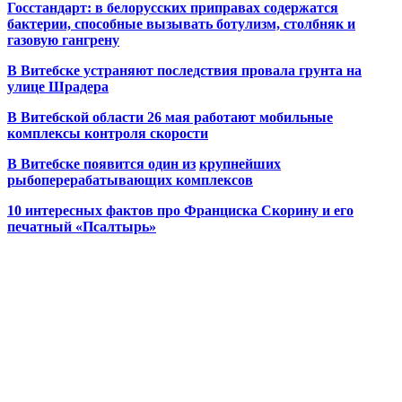
Госстандарт: в белорусских приправах содержатся
бактерии, способные вызывать ботулизм, столбняк и
газовую гангрену
В Витебске устраняют последствия провала грунта на
улице Шрадера
В Витебской области 26 мая работают мобильные
комплексы контроля скорости
В Витебске появится один из
крупнейших
рыбоперерабатывающих комплексов
10 интересных фактов про Франциска Скорину и его
печатный «Псалтырь»