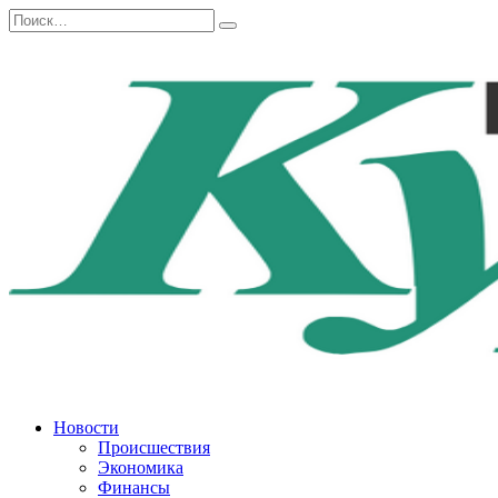
Перейти
Search
к
for:
содержанию
Новости
Происшествия
Экономика
Финансы