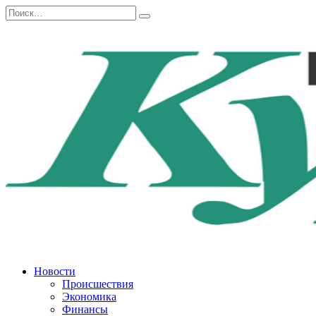
Перейти
Search
к
for:
содержанию
Новости
Происшествия
Экономика
Финансы