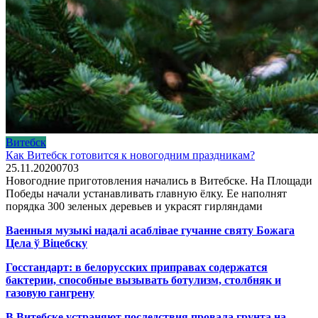
Витебск
Как Витебск готовится к новогодним праздникам?
25.11.2020
0
703
Новогодние приготовления начались в Витебске. На Площади
Победы начали устанавливать главную ёлку. Ее наполнят
порядка 300 зеленых деревьев и украсят гирляндами
Ваенныя музыкі надалі асаблівае гучанне святу Божага
Цела ў Віцебску
Госстандарт: в белорусских приправах содержатся
бактерии, способные вызывать ботулизм, столбняк и
газовую гангрену
В Витебске устраняют последствия провала грунта на