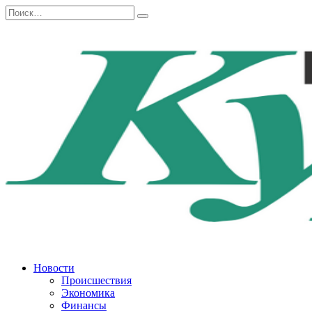
Перейти
Search
к
for:
содержанию
Новости
Происшествия
Экономика
Финансы