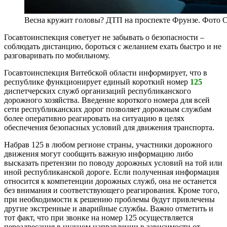
Весна кружит головы? ДТП на проспекте Фрунзе. Фото 
Госавтоинспекция советует не забывать о безопасности –
соблюдать дистанцию, бороться с желанием ехать быстро и не
разговаривать по мобильному.
Госавтоинспекция Витебской области информирует, что в
республике функционирует единый короткий номер
125
диспетчерских служб организаций республиканского
дорожного хозяйства. Введение короткого номера для всей
сети республиканских дорог позволяет дорожным службам
более оперативно реагировать на ситуацию в целях
обеспечения безопасных условий для движения транспорта.
Набрав 125 в любом регионе страны, участники дорожного
движения могут сообщить важную информацию либо
высказать претензии по поводу дорожных условий на той или
иной респу­бликанской дороге. Если полученная информация
относится к компетенции дорожных служб, она не останется
без внимания и соответствующего реагирования. Кроме того,
при необходимо­сти к решению проблемы будут привлечены
другие экстренные и аварийные службы. Важно отметить и
тот факт, что при звонке на номер 125 осуществляется
переадресация в нужном направ­лении в зависимости от