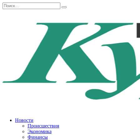
Перейти
Search
к
for:
содержанию
Новости
Происшествия
Экономика
Финансы