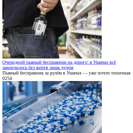
Очередной пьяный бесправник на дороге: в Ушачах всё
закончилось без жертв лишь чудом
Пьяный бесправник за рулём в Ушачах — уже почти типичная
0
254