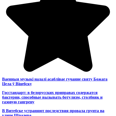
Ваенныя музыкі надалі асаблівае гучанне святу Божага
Цела ў Віцебску
Госстандарт: в белорусских приправах содержатся
бактерии, способные вызывать ботулизм, столбняк и
газовую гангрену
В Витебске устраняют последствия провала грунта на
улице Шрадера