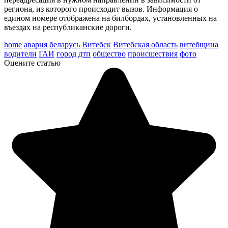
региона, из которого происходит вы­зов. Информация о
едином номере отображена на билбордах, установленных на
въездах на республи­канские дороги.
home
авария
беларусь
Витебск
Витебская область
витебщина
водители
ГАИ
город
дтп
общество
происшествия
фото
Оцените статью