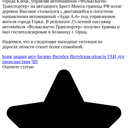
города Клецк, управляя автомашиной «Фольксваген-
Транспортер» на автодороге Брест-Минск-граница РФ возле
деревни Высокое столкнулся с двигавшейся в попутном
направлении автомашиной «Ауди А-6» под управлением
жителя города Горки. В результате 25-летний пассажир
автомобиля «Фольксваген-Транспортер» получил травмы и
был госпитализирован в больницу г. Орша.
Надеемся, что в следующие выходные ситуация на
дорогах области станет более спокойной.
home
авария
авто
Билево
Витебск
Витебская область
ГАИ
дтп
происшествия
ЧП
Оцените статью