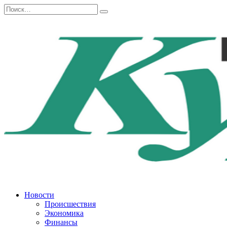
Перейти
Search
к
for:
содержанию
Новости
Происшествия
Экономика
Финансы