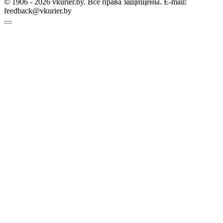
© 1906 - 2026 vkurier.by. Все права защищены. E-mail:
feedback@vkurier.by