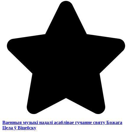
Ваенныя музыкі надалі асаблівае гучанне святу Божага
Цела ў Віцебску