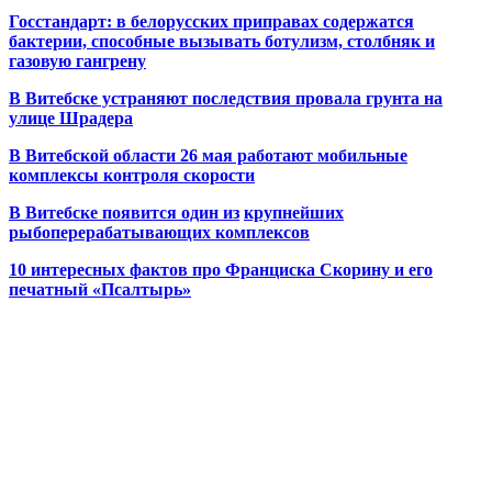
Госстандарт: в белорусских приправах содержатся
бактерии, способные вызывать ботулизм, столбняк и
газовую гангрену
В Витебске устраняют последствия провала грунта на
улице Шрадера
В Витебской области 26 мая работают мобильные
комплексы контроля скорости
В Витебске появится один из
крупнейших
рыбоперерабатывающих комплексов
10 интересных фактов про Франциска Скорину и его
печатный «Псалтырь»