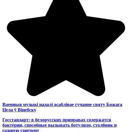
Ваенныя музыкі надалі асаблівае гучанне святу Божага
Цела ў Віцебску
Госстандарт: в белорусских приправах содержатся
бактерии, способные вызывать ботулизм, столбняк и
газовую гангрену