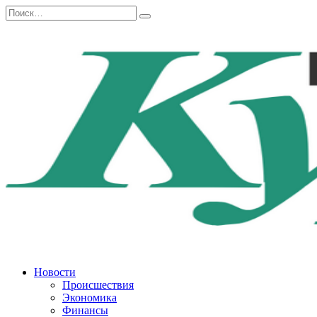
Перейти
Search
к
for:
содержанию
Новости
Происшествия
Экономика
Финансы