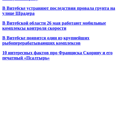
В Витебске устраняют последствия провала грунта на
улице Шрадера
В Витебской области 26 мая работают мобильные
комплексы контроля скорости
В Витебске появится один из
крупнейших
рыбоперерабатывающих комплексов
10 интересных фактов про Франциска Скорину и его
печатный «Псалтырь»