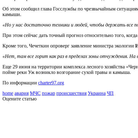
Об этом сообщил глава Госслужбы по чрезвычайным ситуаци
камыши.
«Но у нас достаточно техники и людей, чтобы держать все 
При этом сейчас дать точный прогноз относительно того, когд
Кроме того, Чечеткин опроверг заявление министра экологии
И
«Нет, там все горит как раз в пределах зоны отчуждения. На е
Еще 29 июня на территории комплекса лесного хозяйства «Черн
пойме реки Уж возникло возгорание сухой травы и камыша.
По информации
charter97.org
home
авария
МЧС
пожар
происшествия
Украина
ЧП
Оцените статью