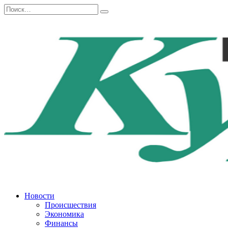
Перейти
Search
к
for:
содержанию
Новости
Происшествия
Экономика
Финансы