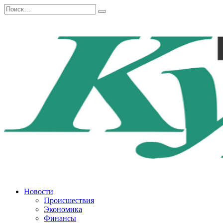
Перейти
Search
к
for:
содержанию
Новости
Происшествия
Экономика
Финансы