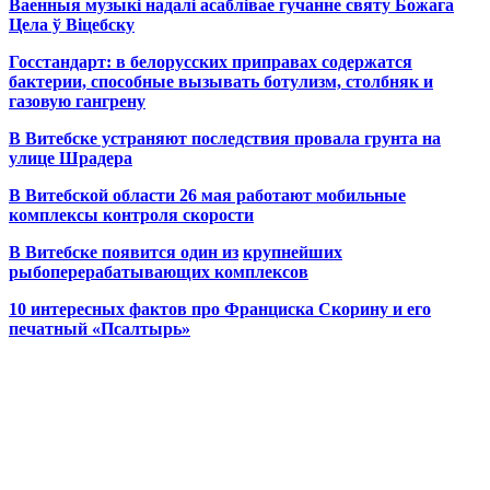
Ваенныя музыкі надалі асаблівае гучанне святу Божага
Цела ў Віцебску
Госстандарт: в белорусских приправах содержатся
бактерии, способные вызывать ботулизм, столбняк и
газовую гангрену
В Витебске устраняют последствия провала грунта на
улице Шрадера
В Витебской области 26 мая работают мобильные
комплексы контроля скорости
В Витебске появится один из
крупнейших
рыбоперерабатывающих комплексов
10 интересных фактов про Франциска Скорину и его
печатный «Псалтырь»