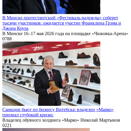
В Минске протестантский «Фестиваль надежды» соберет
тысячи участников: ожидается участие Франклина Грэма и
Джона Коула
В Минске 16–17 мая 2026 года на площадке «Чижовка-Арена»
0
788
Санкции бьют по бизнесу Витебска: владелец «Марко»
признал глубокий кризис
Владелец обувного холдинга «Марко» Николай Мартынов
0
221