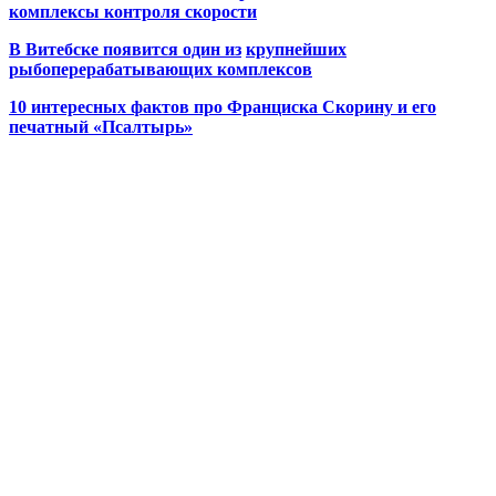
комплексы контроля скорости
В Витебске появится один из
крупнейших
рыбоперерабатывающих комплексов
10 интересных фактов про Франциска Скорину и его
печатный «Псалтырь»