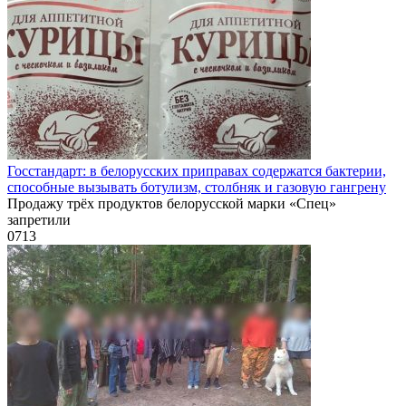
Госстандарт: в белорусских приправах содержатся бактерии,
способные вызывать ботулизм, столбняк и газовую гангрену
Продажу трёх продуктов белорусской марки «Спец»
запретили
0
713