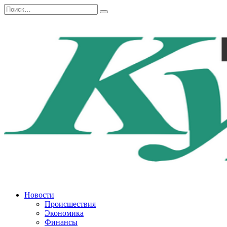
Перейти
Search
к
for:
содержанию
Новости
Происшествия
Экономика
Финансы