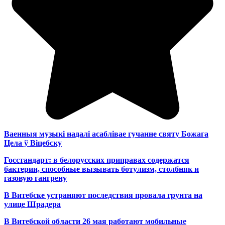
Ваенныя музыкі надалі асаблівае гучанне святу Божага
Цела ў Віцебску
Госстандарт: в белорусских приправах содержатся
бактерии, способные вызывать ботулизм, столбняк и
газовую гангрену
В Витебске устраняют последствия провала грунта на
улице Шрадера
В Витебской области 26 мая работают мобильные