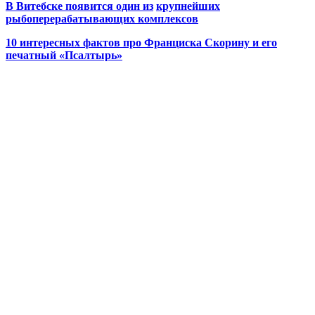
В Витебске появится один из
крупнейших
рыбоперерабатывающих комплексов
10 интересных фактов про Франциска Скорину и его
печатный «Псалтырь»