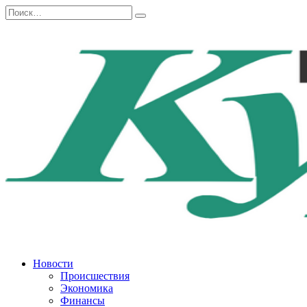
Перейти
Search
к
for:
содержанию
Новости
Происшествия
Экономика
Финансы