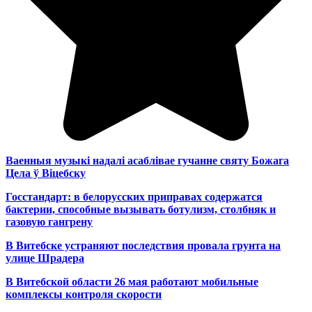
Ваенныя музыкі надалі асаблівае гучанне святу Божага
Цела ў Віцебску
Госстандарт: в белорусских приправах содержатся
бактерии, способные вызывать ботулизм, столбняк и
газовую гангрену
В Витебске устраняют последствия провала грунта на
улице Шрадера
В Витебской области 26 мая работают мобильные
комплексы контроля скорости