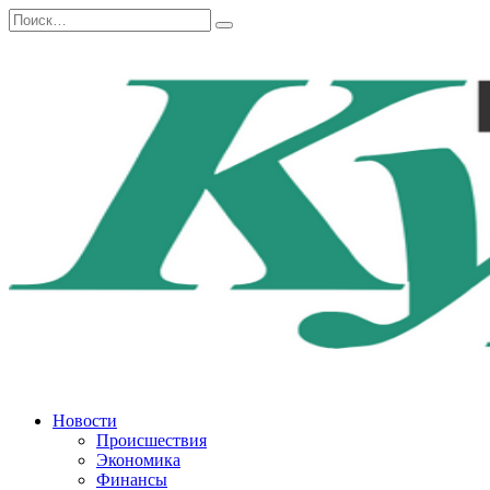
Перейти
Search
к
for:
содержанию
Новости
Происшествия
Экономика
Финансы