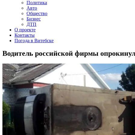
Политика
Авто
Общество
Бизнес
ДТП
О проекте
Контакты
Погода в Витебске
Водитель российской фирмы опрокинул 