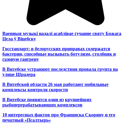
Ваенныя музыкі надалі асаблівае гучанне святу Божага
Цела ў Віцебску
Госстандарт: в белорусских приправах содержатся
бактерии, способные вызывать ботулизм, столбняк и
газовую гангрену
В Витебске устраняют последствия провала грунта на
улице Шрадера
В Витебской области 26 мая работают мобильные
комплексы контроля скорости
В Витебске появится один из
крупнейших
рыбоперерабатывающих комплексов
10 интересных фактов про Франциска Скорину и его
печатный «Псалтырь»