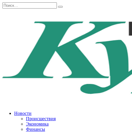
Перейти
Search
к
for:
содержанию
Новости
Происшествия
Экономика
Финансы