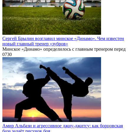
Сергей Брылин возглавил минское «Динамо». Чем известен
новый главный тренер «зубров»
Минское «Динамо» определилось с главным тренером перед
0
730
Амир Альбази и агрессивное джиу-джитсу: как борцовская
база задаёт рисунок боя