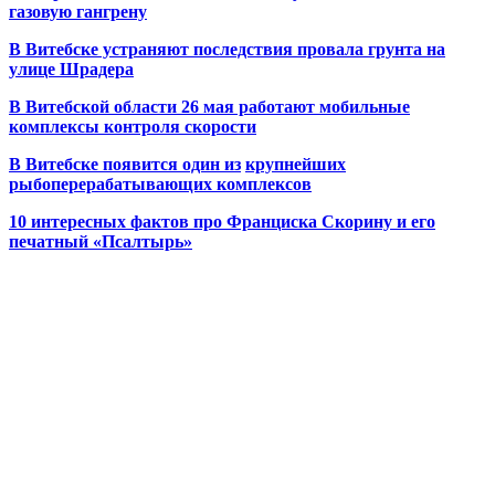
газовую гангрену
В Витебске устраняют последствия провала грунта на
улице Шрадера
В Витебской области 26 мая работают мобильные
комплексы контроля скорости
В Витебске появится один из
крупнейших
рыбоперерабатывающих комплексов
10 интересных фактов про Франциска Скорину и его
печатный «Псалтырь»