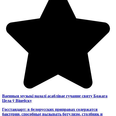
Ваенныя музыкі надалі асаблівае гучанне святу Божага
Цела ў Віцебску
Госстандарт: в белорусских приправах содержатся
бактерии, способные вызывать ботулизм, столбняк и